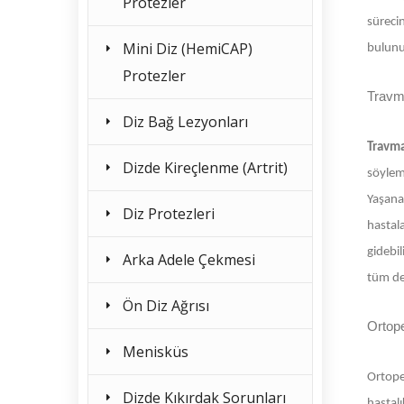
Protezler
sürecin
Mini Diz (HemiCAP)
bulunu
Protezler
Travma
Diz Bağ Lezyonları
Travma
Dizde Kireçlenme (Artrit)
söyleme
Yaşanan
Diz Protezleri
hastal
gidebil
Arka Adele Çekmesi
tüm det
Ön Diz Ağrısı
Ortope
Menisküs
Ortope
Dizde Kıkırdak Sorunları
hastalı