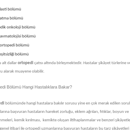
lasti bölümü
zatma bölümü
dik onkoloji bölümü
ravmatolojisi bölümü
ortopedi bölümü
şitsizliği bölümü
 alt dallar
ortopedi
çatısı altında birleşmektedir. Hastalar şikâyet türlerine
u alarak muayene olabilir.
edi Bölümü Hangi Hastalıklara Bakar?
edi
bölümünde hangi hastalara bakılır sorusu yine en çok merak edilen sorula
rına başvuran hastaların hareket zorluğu, eklem ağrıları, fıtıklar, boyun ve
nmeleri, kemik kırılması, kemikte oluşan iltihaplanmalar ve benzeri şikâyetleri
enel itibari ile ortopedi uzmanlarına başvuran hastaların bu tarz şikâyetleri 