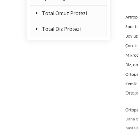
Total Omuz Protezi
Artropl
Spor tr
Total Diz Protezi
Boy uza
Çocuk 
Mikroc
Diz, om
Ortope
Kemik i
Ortop
Ortope
Daha ön
hastala