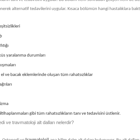
ilenerek alternatif tedavilerini uygular. Kısaca bölümün hangi hastalıklara bak
şitsizlikleri
ğı
ıtığı
üs yaralanma durumları
ıkışmaları
 el ve bacak eklemlerinde oluşan tüm rahatsızlıklar
ğrıları
izma
ltihaplanmaları gibi tüm rahatsızlıkların tanı ve tedavisini üstlenir.
di ve travmatoloji alt dalları nelerdir?