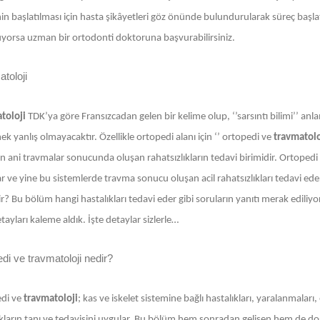
in başlatılması için hasta şikâyetleri göz önünde bulundurularak süreç başlatılı
yorsa uzman bir ortodonti doktoruna başvurabilirsiniz.
toloji
toloji
TDK’ya göre Fransızcadan gelen bir kelime olup, ‘’sarsıntı bilimi’’ anlam
k yanlış olmayacaktır. Özellikle ortopedi alanı için ‘’ ortopedi ve
travmatolo
 ani travmalar sonucunda oluşan rahatsızlıkların tedavi birimidir. Ortopedi g
ar ve yine bu sistemlerde travma sonucu oluşan acil rahatsızlıkları tedavi e
ir? Bu bölüm hangi hastalıkları tedavi eder gibi soruların yanıtı merak ediliyor
ayları kaleme aldık. İşte detaylar sizlerle…
di ve travmatoloji nedir?
di ve
travmatoloji
; kas ve iskelet sistemine bağlı hastalıkları, yaralanmalar
kların tanı ve tedavisini uygular. Bu bölüm hem sonradan gelişen hem de doğuş