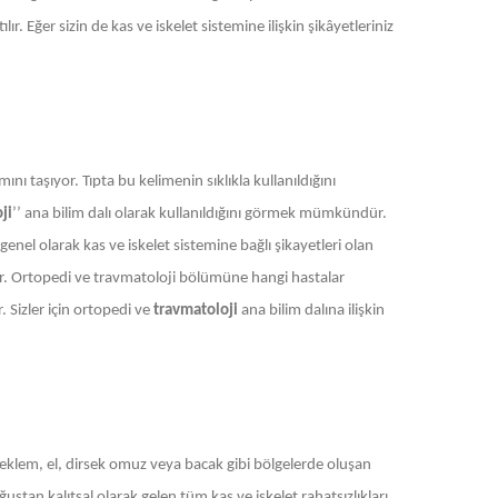
r. Eğer sizin de kas ve iskelet sistemine ilişkin şikâyetleriniz
ını taşıyor. Tıpta bu kelimenin sıklıkla kullanıldığını
ji
’’ ana bilim dalı olarak kullanıldığını görmek mümkündür.
enel olarak kas ve iskelet sistemine bağlı şikayetleri olan
der. Ortopedi ve travmatoloji bölümüne hangi hastalar
. Sizler için ortopedi ve
travmatoloji
ana bilim dalına ilişkin
ı, eklem, el, dirsek omuz veya bacak gibi bölgelerde oluşan
tan kalıtsal olarak gelen tüm kas ve iskelet rahatsızlıkları