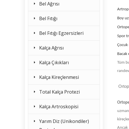
Bel Ağrısı
Artrop
Bel Fıtığı
Boy u
Ortope
Bel Fıtığı Egzersizleri
Spor t
Çocuk 
Kalça Ağrısı
Bacak e
Kalça Çıkıkları
Tüm bu
randev
Kalça Kireçlenmesi
Ortop
Total Kalça Protezi
Ortop
Kalça Artroskopisi
uzmanla
kireçle
Yarım Diz (Unikondiler)
Ancak g