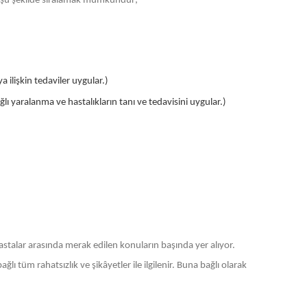
arı şu şekilde sıralamak mümkündür;
a ilişkin tedaviler uygular.)
ı yaralanma ve hastalıkların tanı ve tedavisini uygular.)
astalar arasında merak edilen konuların başında yer alıyor.
lı tüm rahatsızlık ve şikâyetler ile ilgilenir. Buna bağlı olarak