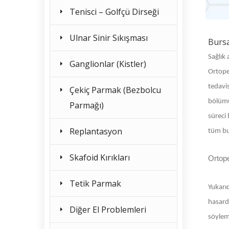
Tenisci – Golfçü Dirseği
Ulnar Sinir Sıkışması
Bursa
Sağlık 
Ganglionlar (Kistler)
Ortoped
tedavis
Çekiç Parmak (Bezbolcu
bölümü
Parmağı)
süreci 
Replantasyon
tüm bu 
Skafoid Kırıkları
Ortop
Tetik Parmak
Yukarıd
hasard
Diğer El Problemleri
söylem