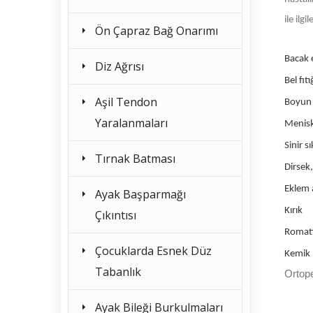
ile ilg
Ön Çapraz Bağ Onarımı
Bacak e
Diz Ağrısı
Bel fıtı
Aşil Tendon
Boyun f
Yaralanmaları
Menisk
Sinir s
Tırnak Batması
Dirsek,
Eklem a
Ayak Başparmağı
Kırık
Çıkıntısı
Romat
Çocuklarda Esnek Düz
Kemik i
Tabanlık
Ortope
Ayak Bileği Burkulmaları