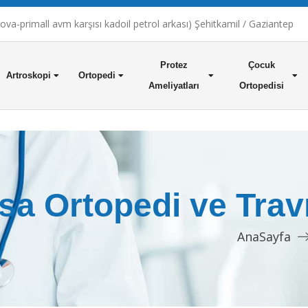
a-primall avm karşısı kadoil petrol arkası) Şehitkamil / Gaziantep
Protez
Çocuk
Artroskopi
Ortopedi
Ameliyatları
Ortopedisi
sa Ortopedi ve Trav
AnaSayfa