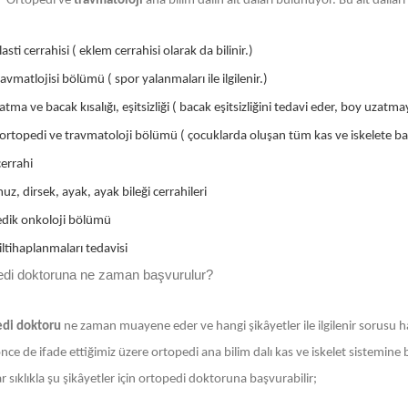
Ortopedi ve
travmatoloji
ana bilim dalın alt daları bulunuyor. Bu alt dall
asti cerrahisi ( eklem cerrahisi olarak da bilinir.)
avmatlojisi bölümü ( spor yalanmaları ile ilgilenir.)
tma ve bacak kısalığı, eşitsizliği ( bacak eşitsizliğini tedavi eder, boy uzatmay
ortopedi ve travmatoloji bölümü ( çocuklarda oluşan tüm kas ve iskelete bağl
errahi
uz, dirsek, ayak, ayak bileği cerrahileri
dik onkoloji bölümü
ltihaplanmaları tedavisi
edi doktoruna ne zaman başvurulur?
di doktoru
ne zaman muayene eder ve hangi şikâyetler ile ilgilenir sorusu h
ce de ifade ettiğimiz üzere ortopedi ana bilim dalı kas ve iskelet sistemine bağ
r sıklıkla şu şikâyetler için ortopedi doktoruna başvurabilir;