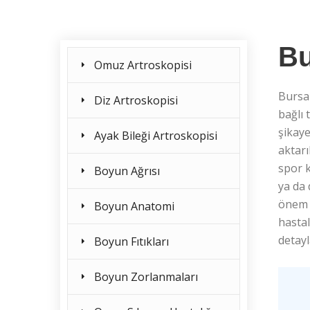
Bu
Omuz Artroskopisi
Bursa
Diz Artroskopisi
bağlı 
şikaye
Ayak Bileği Artroskopisi
aktarı
spor k
Boyun Ağrısı
ya da
önem t
Boyun Anatomi
hastal
detayl
Boyun Fıtıkları
Boyun Zorlanmaları