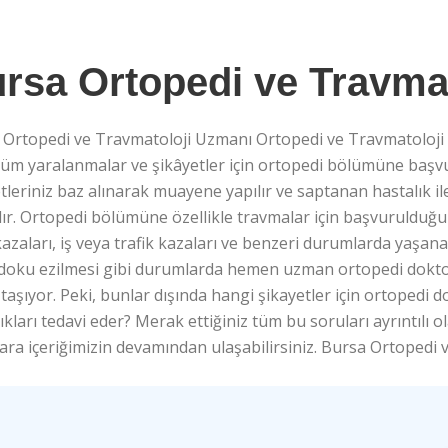
rsa Ortopedi ve Travma
 Ortopedi ve Travmatoloji Uzmanı Ortopedi ve Travmatoloji 
tüm yaralanmalar ve şikâyetler için ortopedi bölümüne başv
tleriniz baz alınarak muayene yapılır ve saptanan hastalık il
lır. Ortopedi bölümüne özellikle travmalar için başvurulduğ
azaları, iş veya trafik kazaları ve benzeri durumlarda yaşana
 doku ezilmesi gibi durumlarda hemen uzman ortopedi doktor
aşıyor. Peki, bunlar dışında hangi şikayetler için ortoped
ıkları tedavi eder? Merak ettiğiniz tüm bu soruları ayrıntılı ol
ara içeriğimizin devamından ulaşabilirsiniz. Bursa Ortopedi