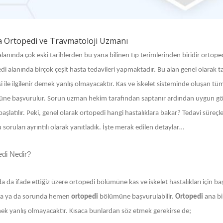
 Ortopedi ve Travmatoloji Uzmanı
alanında çok eski tarihlerden bu yana bilinen tıp terimlerinden biridir ortope
i alanında birçok çeşit hasta tedavileri yapmaktadır. Bu alan genel olarak ta
i ile ilgilenir demek yanlış olmayacaktır. Kas ve iskelet sisteminde oluşan tüm h
ne başvurulur. Sorun uzman hekim tarafından saptanır ardından uygun görül
başlatılır. Peki, genel olarak ortopedi hangi hastalıklara bakar? Tedavi süreçle
soruları ayrıntılı olarak yanıtladık. İşte merak edilen detaylar…
edi Nedir?
a da ifade ettiğiz üzere ortopedi bölümüne kas ve iskelet hastalıkları için 
a ya da sorunda hemen
ortopedi
bölümüne başvurulabilir.
Ortopedi
ana bi
ek yanlış olmayacaktır. Kısaca bunlardan söz etmek gerekirse de;