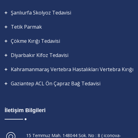
Şanlıurfa Skolyoz Tedavisi
Tetik Parmak
Çökme Kırığı Tedavisi
Diyarbakır Kifoz Tedavisi
Kahramanmaraş Vertebra Hastalıkları Vertebra Kırığı
Gaziantep ACL Ön Çapraz Bağ Tedavisi
İletişim Bilgileri
15 Temmuz Mah. 148044 Sok. No : 8 ( iconova-