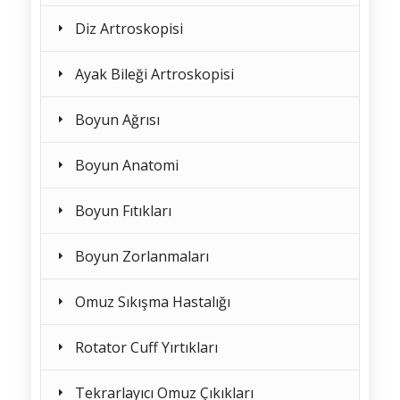
Diz Artroskopisi
Ayak Bileği Artroskopisi
Boyun Ağrısı
Boyun Anatomi
Boyun Fıtıkları
Boyun Zorlanmaları
Omuz Sıkışma Hastalığı
Rotator Cuff Yırtıkları
Tekrarlayıcı Omuz Çıkıkları