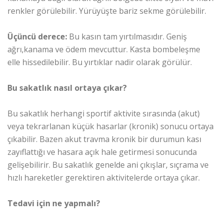
renkler görülebilir. Yürüyüşte bariz sekme görülebilir.
Üçüncü derece:
Bu kasın tam yırtılmasıdır. Geniş
ağrı,kanama ve ödem mevcuttur. Kasta bombeleşme
elle hissedilebilir. Bu yırtıklar nadir olarak görülür.
Bu sakatlık nasıl ortaya çıkar?
Bu sakatlık herhangi sportif aktivite sırasında (akut)
veya tekrarlanan küçük hasarlar (kronik) sonucu ortaya
çıkabilir. Bazen akut travma kronik bir durumun kası
zayıflattığı ve hasara açık hale getirmesi sonucunda
gelişebilirir. Bu sakatlık genelde ani çıkışlar, sıçrama ve
hızlı hareketler gerektiren aktivitelerde ortaya çıkar.
Tedavi için ne yapmalı?