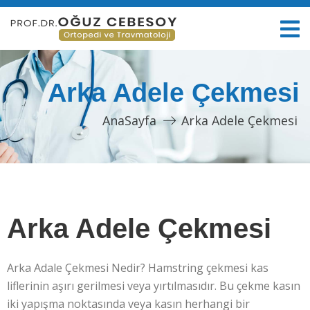
Arka Adele Çekmesi
AnaSayfa
Arka Adele Çekmesi
Arka Adele Çekmesi
Arka Adale Çekmesi Nedir? Hamstring çekmesi kas
liflerinin aşırı gerilmesi veya yırtılmasıdır. Bu çekme kasın
iki yapışma noktasında veya kasın herhangi bir