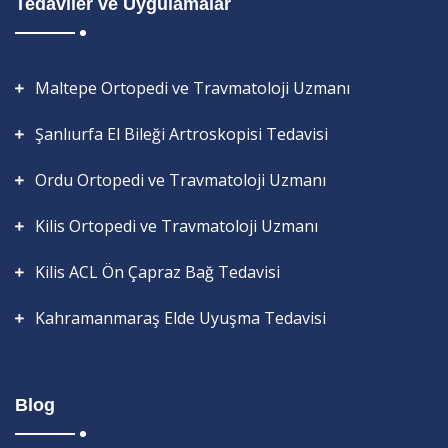
Tedaviler ve Uygulamalar
Maltepe Ortopedi ve Travmatoloji Uzmanı
Şanlıurfa El Bileği Artroskopisi Tedavisi
Ordu Ortopedi ve Travmatoloji Uzmanı
Kilis Ortopedi ve Travmatoloji Uzmanı
Kilis ACL Ön Çapraz Bağ Tedavisi
Kahramanmaraş Elde Uyuşma Tedavisi
Blog