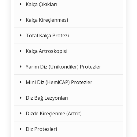
Kalça Çıkıkları
Kalça Kireçlenmesi
Total Kalça Protezi
Kalça Artroskopisi
Yarım Diz (Unikondiler) Protezler
Mini Diz (HemiCAP) Protezler
Diz Bağ Lezyonları
Dizde Kireçlenme (Artrit)
Diz Protezleri