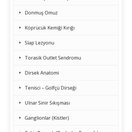
Donmuş Omuz
Köprücük Kemiği Kırığı
Slap Lezyonu
Torasik Outlet Sendromu
Dirsek Anatomi
Tenisci – Golfçü Dirseği
Ulnar Sinir Sıkışması
Ganglionlar (Kistler)