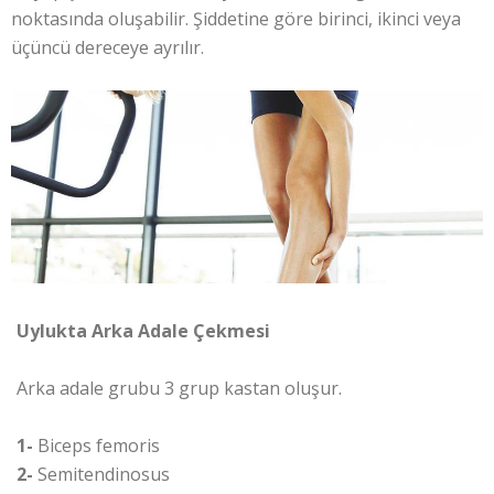
noktasında oluşabilir. Şiddetine göre birinci, ikinci veya
üçüncü dereceye ayrılır.
Uylukta Arka Adale Çekmesi
Arka adale grubu 3 grup kastan oluşur.
1-
Biceps femoris
2-
Semitendinosus