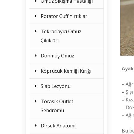
Omuz Sıkışma Hastalığı
Rotator Cuff Yırtıkları
Tekrarlayıcı Omuz
Çıkıkları
Donmuş Omuz
Ayak 
Köprücük Kemiği Kırığı
–
Ağr
Slap Lezyonu
–
Şiş
–
Kıza
Torasik Outlet
–
Dok
Sendromu
–
Ağır
Dirsek Anatomi
Bu be