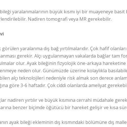
bileği yaralanmalarının büyük kısmı iyi bir muayeneye basit 
lendirilebilir. Nadiren tomografi veya MR gerekebilir.
vi
k görülen yaralanma dış bağ yırtılmalarıdır. Çok hafif olanlar
anması gerekir. Alçı uygulanmayan vakalarda bağlar tam for
lmalar olur. Ayak bileğinin fizyolojik öne-arkaya hareketine
lenmeye neden olur. Günümüzde üzerine kolaylıkla basılabile
ebilen alçı teknolojileri nedeniyle risk almak son derece anla
ığına göre 3-6 haftadır. Çok ciddi olanlarda ameliyat gerekebil
ğlar nadiren yırtılır ve büyük kısmına cerrahi müdahale gereki
klarına benzer biçimde öğütücü bir hareket gelişir ve kısa süre
anın ayak bileği ekleminin dış kısmındaki bölümüne dış malleol