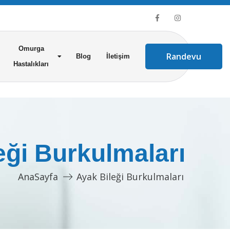
Omurga
Randevu
Blog
İletişim
Hastalıkları
eği Burkulmaları
AnaSayfa
Ayak Bileği Burkulmaları