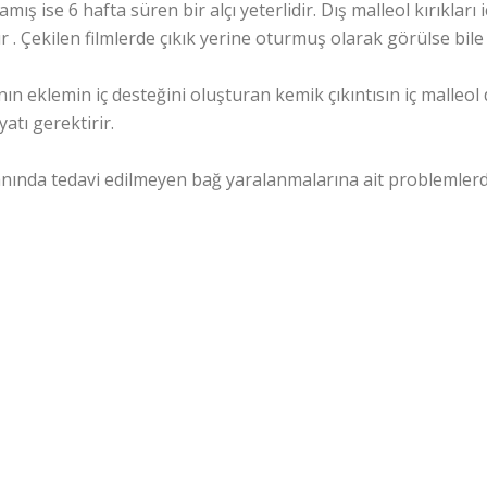
ış ise 6 hafta süren bir alçı yeterlidir. Dış malleol kırıkları iç 
r . Çekilen filmlerde çıkık yerine oturmuş olarak görülse bi
nın eklemin iç desteğini oluşturan kemik çıkıntısın iç malleo
yatı gerektirir.
ında tedavi edilmeyen bağ yaralanmalarına ait problemlerde