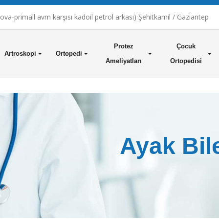
a-primall avm karşısı kadoil petrol arkası) Şehitkamil / Gaziantep
Protez
Çocuk
Artroskopi
Ortopedi
Ameliyatları
Ortopedisi
Ayak Bil