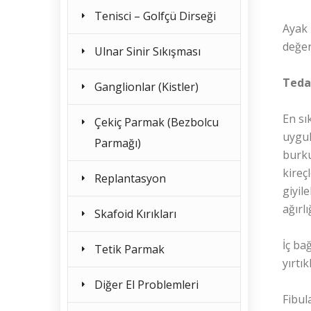
Tenisci – Golfçü Dirseği
Ayak 
değer
Ulnar Sinir Sıkışması
Teda
Ganglionlar (Kistler)
En sı
Çekiç Parmak (Bezbolcu
uygul
Parmağı)
burku
kireç
Replantasyon
giyil
ağırl
Skafoid Kırıkları
İç ba
Tetik Parmak
yırtı
Diğer El Problemleri
Fibul