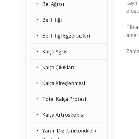
kaymam
Bel Ağrısı
oluşu
Bel Fıtığı
Tibia
ameli
Bel Fıtığı Egzersizleri
Zaman
Kalça Ağrısı
Kalça Çıkıkları
Kalça Kireçlenmesi
Total Kalça Protezi
Kalça Artroskopisi
Yarım Diz (Unikondiler)