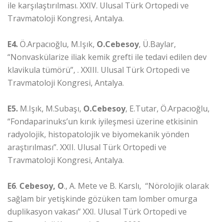
ile karşılaştırılması. XXIV. Ulusal Türk Ortopedi ve
Travmatoloji Kongresi, Antalya.
E4.
Ö.Arpacıoğlu, M.Işık,
O.Cebesoy
, Ü.Baylar,
“Nonvaskülarize iliak kemik grefti ile tedavi edilen dev
klavikula tümörü”, . XXIII. Ulusal Türk Ortopedi ve
Travmatoloji Kongresi, Antalya.
E5.
M.Işık, M.Subaşı,
O.Cebesoy
, E.Tutar, Ö.Arpacıoğlu,
“Fondaparinuks’un kırık iyileşmesi üzerine etkisinin
radyolojik, histopatolojik ve biyomekanik yönden
araştırılması”. XXII. Ulusal Türk Ortopedi ve
Travmatoloji Kongresi, Antalya.
E6
.
Cebesoy, O
., A. Mete ve B. Karslı, “Nörolojik olarak
sağlam bir yetişkinde gözüken tam lomber omurga
duplikasyon vakası” XXI. Ulusal Türk Ortopedi ve