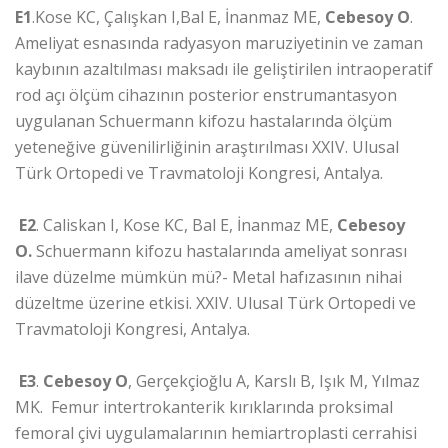
E1
.Kose KC, Çalışkan I,Bal E, İnanmaz ME,
Cebesoy O
.
Ameliyat esnasında radyasyon maruziyetinin ve zaman
kaybının azaltılması maksadı ile geliştirilen intraoperatif
rod açı ölçüm cihazının posterior enstrumantasyon
uygulanan Schuermann kifozu hastalarında ölçüm
yeteneğive güvenilirliğinin araştırılması XXIV. Ulusal
Türk Ortopedi ve Travmatoloji Kongresi, Antalya.
E2
. Caliskan I, Kose KC, Bal E, İnanmaz ME,
Cebesoy
O.
Schuermann kifozu hastalarında ameliyat sonrası
ilave düzelme mümkün mü?- Metal hafızasının nihai
düzeltme üzerine etkisi. XXIV. Ulusal Türk Ortopedi ve
Travmatoloji Kongresi, Antalya.
E3
.
Cebesoy O
, Gerçekçioğlu A, Karslı B, Işık M, Yılmaz
MK. Femur intertrokanterik kırıklarında proksimal
femoral çivi uygulamalarının hemiartroplasti cerrahisi