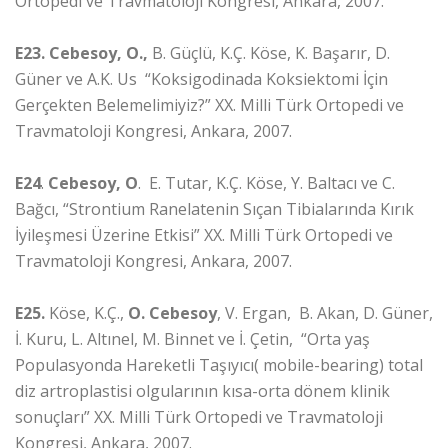
Ortopedi ve Travmatoloji Kongresi, Ankara, 2007.
E23.
Cebesoy, O.,
B. Güçlü, K.Ç. Köse, K. Başarır, D.
Güner ve A.K. Us “Koksigodinada Koksiektomi İçin
Gerçekten Belemelimiyiz?” XX. Milli Türk Ortopedi ve
Travmatoloji Kongresi, Ankara, 2007.
E24
.
Cebesoy, O
. E. Tutar, K.Ç. Köse, Y. Baltacı ve C.
Bağcı, “Strontium Ranelatenin Sıçan Tibialarında Kırık
İyileşmesi Üzerine Etkisi” XX. Milli Türk Ortopedi ve
Travmatoloji Kongresi, Ankara, 2007.
E25.
Köse, K.Ç.,
O. Cebesoy
, V. Ergan, B. Akan, D. Güner,
İ. Kuru, L. Altınel, M. Binnet ve İ. Çetin, “Orta yaş
Populasyonda Hareketli Taşıyıcı( mobile-bearing) total
diz artroplastisi olgularının kısa-orta dönem klinik
sonuçları” XX. Milli Türk Ortopedi ve Travmatoloji
Kongresi, Ankara, 2007.