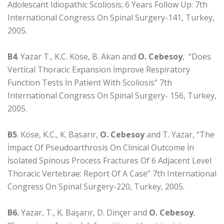
Adolescant Idiopathic Scoliosis; 6 Years Follow Up: 7th
International Congress On Spinal Surgery-141, Turkey,
2005.
B4
. Yazar T., K.C. Köse, B. Akan and
O. Cebesoy
, “Does
Vertical Thoracic Expansion İmprove Respiratory
Function Tests İn Patient With Scoliosis” 7th
International Congress On Spinal Surgery- 156, Turkey,
2005.
B5
. Köse, K.C., K. Basarır,
O. Cebesoy
and T. Yazar, “The
İmpact Of Pseudoarthrosis On Clinical Outcome İn
İsolated Spinous Process Fractures Of 6 Adjacent Level
Thoracic Vertebrae: Report Of A Case” 7th International
Congress On Spinal Surgery-220, Turkey, 2005.
B6.
Yazar, T., K. Başarır, D. Dinçer and
O. Cebesoy
,