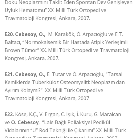
Doku Neoplazmını Taklit Eden Spontan Dev Genişleyen
Uyluk Hematomu” XX. Milli Türk Ortopedi ve
Travmatoloji Kongresi, Ankara, 2007.
E20.
Cebesoy, O.,
M. Karakök, Ö. Arpacıoğlu ve E.T.
Baltacı, “Normokalsemik Bir Hastada Atipik Yerleşimli
Brown Tümör” XX. Milli Türk Ortopedi ve Travmatoloji
Kongresi, Ankara, 2007.
E21.
Cebesoy, O.,
E. Tutar ve Ö. Arpacıoğlu, “Tarsal
Kemiklerde Tüberküloz Osteomyeliti: Neoplazm dan
Ayırım Kolaymı?” XX. Milli Türk Ortopedi ve
Travmatoloji Kongresi, Ankara, 2007
E22.
Köse, K.Ç., V. Ergan, C. Işık, İ. Kuru, G. Maralcan
ve
O. Cebesoy
, “Lale Bağlı Poliaksiyel Pedikül
Vidalarının “U” Rod Tekniği ile Çıkarımı” XX. Milli Türk