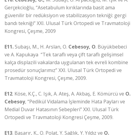
Gerçekcioğlu, “Asetabulum kırıklarında basit ama
güvenilir bir redüksiyon ve stabilizasyon tekniği: gergi
bandı tekniği” XXI. Ulusal Türk Ortopedi ve Travmatoloji
Kongresi, Çeşme, 2009
E11.
Subaşı, M., H. Arslan, O.
Cebesoy, O
. Büyükbebeci
ve A. Kapukaya “Tek taraflı veya çift taraflı gelişimsel
kalça displazili vakalarda uygulanan tek evreli kombine
prosedür sonuçlarımız” XXI. Ulusal Türk Ortopedi ve
Travmatoloji Kongresi, Çeşme, 2009.
E12
. Köse, K.Ç., C. Işık, A. Ateş, A. Akbaş, E. Kömürcü ve
O.
Cebesoy
, “Pedikül Vidalama İşleminde Hata Payları ve
Medial Duvar Hatasının Sebepleri” XXI. Ulusal Türk
Ortopedi ve Travmatoloji Kongresi Çeşme, 2009.
E13
. Başarır, K., O. Polat, Y. Sağlık, Y. Yıldız ve
O.