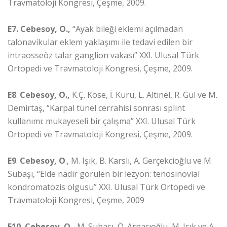
Travmatoloji Kongresi, Çeşme, 2009.
E7.
Cebesoy, O.,
“Ayak bileği eklemi açılmadan
talonavikular eklem yaklaşımı ile tedavi edilen bir
intraosseöz talar ganglion vakası” XXI. Ulusal Türk
Ortopedi ve Travmatoloji Kongresi, Çeşme, 2009.
E8
.
Cebesoy, O.,
K.Ç. Köse, İ. Kuru, L. Altınel, R. Gül ve M.
Demirtaş, “Karpal tünel cerrahisi sonrası splint
kullanımı: mukayeseli bir çalışma” XXI. Ulusal Türk
Ortopedi ve Travmatoloji Kongresi, Çeşme, 2009.
E9
.
Cebesoy, O
., M. Işık, B. Karslı, A. Gerçekcioğlu ve M.
Subaşı, “Elde nadir görülen bir lezyon: tenosinovial
kondromatozis olgusu” XXI. Ulusal Türk Ortopedi ve
Travmatoloji Kongresi, Çeşme, 2009
E10.
Cebesoy, O.,
M. Subaşı, Ö. Arpacıoğlu, M. Işık ve A.