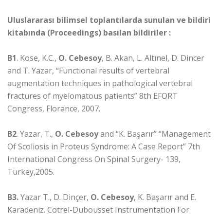
Uluslararası bilimsel toplantılarda sunulan ve bildiri
kitabında (Proceedings) basılan bildiriler :
B1
. Kose, K.C.,
O. Cebesoy
, B. Akan, L. Altınel, D. Dincer
and T. Yazar, “Functional results of vertebral
augmentation techniques in pathological vertebral
fractures of myelomatous patients” 8th EFORT
Congress, Florance, 2007.
B2
. Yazar, T.,
O. Cebesoy
and “K. Başarır” “Management
Of Scoliosis in Proteus Syndrome: A Case Report” 7th
International Congress On Spinal Surgery- 139,
Turkey,2005.
B3.
Yazar T., D. Dinçer,
O. Cebesoy
, K. Başarır and E.
Karadeniz. Cotrel-Dubousset Instrumentation For