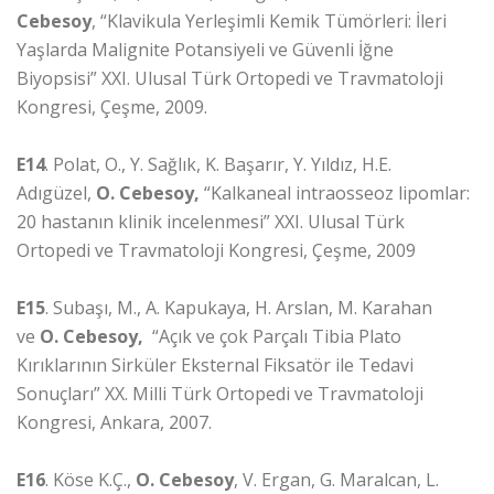
Cebesoy
, “Klavikula Yerleşimli Kemik Tümörleri: İleri
Yaşlarda Malignite Potansiyeli ve Güvenli İğne
Biyopsisi” XXI. Ulusal Türk Ortopedi ve Travmatoloji
Kongresi, Çeşme, 2009.
E14
. Polat, O., Y. Sağlık, K. Başarır, Y. Yıldız, H.E.
Adıgüzel,
O. Cebesoy,
“Kalkaneal intraosseoz lipomlar:
20 hastanın klinik incelenmesi” XXI. Ulusal Türk
Ortopedi ve Travmatoloji Kongresi, Çeşme, 2009
E15
. Subaşı, M., A. Kapukaya, H. Arslan, M. Karahan
ve
O. Cebesoy,
“Açık ve çok Parçalı Tibia Plato
Kırıklarının Sirküler Eksternal Fiksatör ile Tedavi
Sonuçları” XX. Milli Türk Ortopedi ve Travmatoloji
Kongresi, Ankara, 2007.
E16
. Köse K.Ç.,
O. Cebesoy
, V. Ergan, G. Maralcan, L.