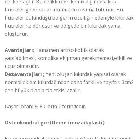
delikler açılır. Bu deliklerden kemik iliğindeki kök
hücreler gelerek canlı kemik dokusuna tutunur. Bu
hücreler bulunduğu bölgenin özelliği nedeniyle kıkırdak
hücrelerine dönüşür ve bölgede bir kıkırdak yama
oluşturur.
Avantajları;
Tamamen artroskobik olarak
yapılabilmesi, komplike ekipman gerekmemesi,etkili ve
ucuz olmasıdır.
Dezavantajları ;
Yeni oluşan kıkırdak yapısal olarak
normal eklem kıkırdağından daha farklı ve zayıftır. 3cm2
den büyük alanlarda etkisi azalır.
Başarı oranı % 80 lerin üzerindedir.
Osteokondral greftleme (mozaikplasti)
Bir osteokondral ( kemik- kıkırdak) grefti kişinin kendi