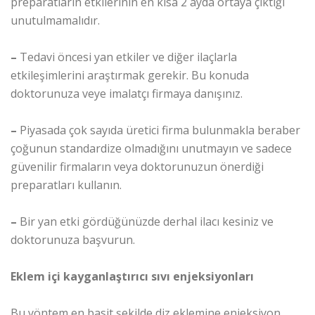
preparatların etkilerinin en kısa 2 ayda ortaya çıktığı
unutulmamalıdır.
–
Tedavi öncesi yan etkiler ve diğer ilaçlarla
etkileşimlerini araştırmak gerekir. Bu konuda
doktorunuza veye imalatçı firmaya danışınız.
–
Piyasada çok sayıda üretici firma bulunmakla beraber
çoğunun standardize olmadığını unutmayın ve sadece
güvenilir firmaların veya doktorunuzun önerdiği
preparatları kullanın.
–
Bir yan etki gördüğünüzde derhal ilacı kesiniz ve
doktorunuza başvurun.
Eklem içi kayganlaştırıcı sıvı enjeksiyonları
Bu yöntem en basit şekilde diz eklemine enjeksiyon