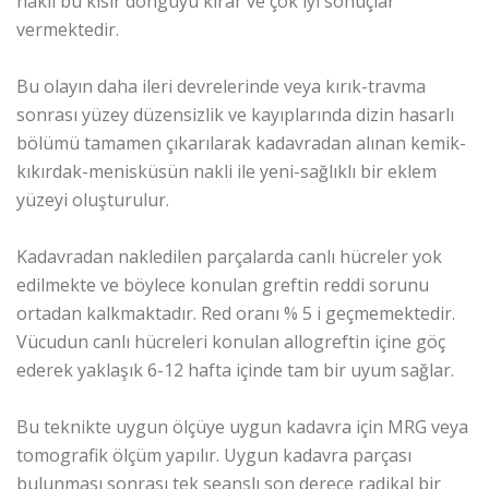
nakli bu kısır döngüyü kırar ve çok iyi sonuçlar
vermektedir.
Bu olayın daha ileri devrelerinde veya kırık-travma
sonrası yüzey düzensizlik ve kayıplarında dizin hasarlı
bölümü tamamen çıkarılarak kadavradan alınan kemik-
kıkırdak-menisküsün nakli ile yeni-sağlıklı bir eklem
yüzeyi oluşturulur.
Kadavradan nakledilen parçalarda canlı hücreler yok
edilmekte ve böylece konulan greftin reddi sorunu
ortadan kalkmaktadır. Red oranı % 5 i geçmemektedir.
Vücudun canlı hücreleri konulan allogreftin içine göç
ederek yaklaşık 6-12 hafta içinde tam bir uyum sağlar.
Bu teknikte uygun ölçüye uygun kadavra için MRG veya
tomografik ölçüm yapılır. Uygun kadavra parçası
bulunması sonrası tek seanslı son derece radikal bir