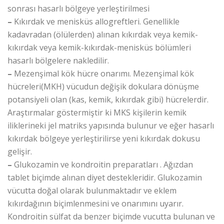
sonrası hasarlı bölgeye yerleştirilmesi
–
Kıkırdak ve menisküs allogreftleri. Genellikle
kadavradan (ölülerden) alınan kıkırdak veya kemik-
kıkırdak veya kemik-kıkırdak-menisküs bölümleri
hasarlı bölgelere nakledilir.
–
Mezenşimal kök hücre onarımı. Mezenşimal kök
hücreleri(MKH) vücudun değişik dokulara dönüşme
potansiyeli olan (kas, kemik, kıkırdak gibi) hücrelerdir.
Araştırmalar göstermiştir ki MKS kişilerin kemik
iliklerineki jel matriks yapısında bulunur ve eğer hasarlı
kıkırdak bölgeye yerleştirilirse yeni kıkırdak dokusu
gelişir.
–
Glukozamin ve kondroitin preparatları . Ağızdan
tablet biçimde alınan diyet destekleridir. Glukozamin
vücutta doğal olarak bulunmaktadır ve eklem
kıkırdağının biçimlenmesini ve onarımını uyarır.
Kondroitin sülfat da benzer biçimde vucutta bulunan ve