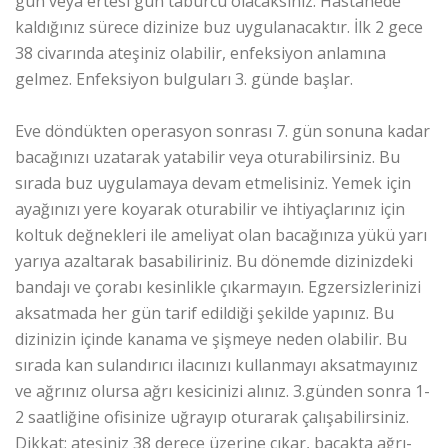
gün veya ertesi gün taburcu olacaksınız. Hastanede
kaldığınız sürece dizinize buz uygulanacaktır. İlk 2 gece
38 civarında ateşiniz olabilir, enfeksiyon anlamına
gelmez. Enfeksiyon bulguları 3. günde başlar.
Eve döndükten operasyon sonrası 7. gün sonuna kadar
bacağınızı uzatarak yatabilir veya oturabilirsiniz. Bu
sırada buz uygulamaya devam etmelisiniz. Yemek için
ayağınızı yere koyarak oturabilir ve ihtiyaçlarınız için
koltuk değnekleri ile ameliyat olan bacağınıza yükü yarı
yarıya azaltarak basabiliriniz. Bu dönemde dizinizdeki
bandajı ve çorabı kesinlikle çıkarmayın. Egzersizlerinizi
aksatmada her gün tarif edildiği şekilde yapınız. Bu
dizinizin içinde kanama ve şişmeye neden olabilir. Bu
sırada kan sulandırıcı ilacınızı kullanmayı aksatmayınız
ve ağrınız olursa ağrı kesicinizi alınız. 3.günden sonra 1-
2 saatliğine ofisinize uğrayıp oturarak çalışabilirsiniz.
Dikkat; ateşiniz 38 derece üzerine çıkar, bacakta ağrı-