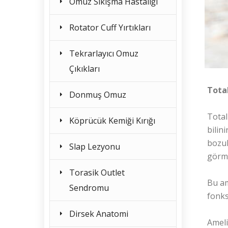
Omuz Sıkışma Hastalığı
Rotator Cuff Yırtıkları
Tekrarlayıcı Omuz
Çıkıkları
Total
Donmuş Omuz
Total
Köprücük Kemiği Kırığı
bilin
bozul
Slap Lezyonu
görm
Torasik Outlet
Bu am
Sendromu
fonks
Dirsek Anatomi
Ameli