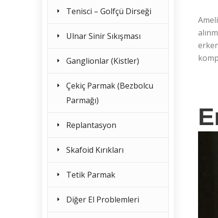
Tenisci – Golfçü Dirseği
Ameli
alınm
Ulnar Sinir Sıkışması
erken
kompi
Ganglionlar (Kistler)
Çekiç Parmak (Bezbolcu
Parmağı)
E
Replantasyon
Skafoid Kırıkları
Tetik Parmak
Diğer El Problemleri