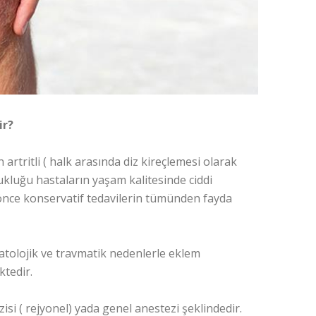
ir?
artritli ( halk arasında diz kireçlemesi olarak
zukluğu hastaların yaşam kalitesinde ciddi
önce konservatif tedavilerin tümünden fayda
omatolojik ve travmatik nedenlerle eklem
ktedir.
isi ( rejyonel) yada genel anestezi şeklindedir.