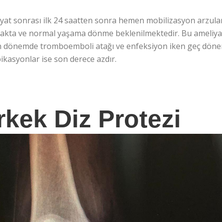
yat sonrası ilk 24 saatten sonra hemen mobilizasyon arzulan
akta ve normal yaşama dönme beklenilmektedir. Bu ameliya
 dönemde tromboemboli atağı ve enfeksiyon iken geç dönem
kasyonlar ise son derece azdır.
rkek Diz Protezi