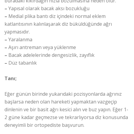
buradaki kıkırdağın hızla bozulmasına neden olur.
–
Yapısal olarak bacak aksı bozukluğu
–
Medial plika bantı diz içindeki normal eklem
katlantısının kalınlaşarak diz büküldüğünde ağrı
yapmasıdır.
–
Yaralanma
–
Aşırı antreman veya yüklenme
–
Bacak adelelerinde dengesizlik, zayıflık
–
Düz tabanlık
Tanı;
Eğer günün birinde yukarıdaki pozisyonlarda ağrınız
başlarsa neden olan hareketi yapmaktan vazgeçip
dinlenin ve bir basit ağrı kesici alın ve buz yapın. Eğer 1-
2 güne kadar geçmezse ve tekrarlıyorsa diz konusunda
deneyimli bir ortopediste başvurun.