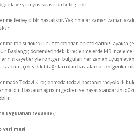
dığında ve yürüyüş sırasında belirgindir.
lenme ilerleyici bir hastalıktır. Yakınmalar zaman zaman azalı
aktır.
lenme tanısı doktorunuz tarafından anlattıklarınız, ayakta çek
ur. Başlangıç dönemlerindeki kireçlenmelerde MR incelemele
ların şikayetleriyle röntgen bulguları her zaman uyuşmayabi
arı az iken, çok şiddetli ağrıları olan hastalarda röntgenler nis
lenmede Tedavi Kireçlenmede tedavi hastanın radyolojik bulg
anmalıdır. Hastanın ağrısını geçiren ve hayat standartını düz
bilir.
ca uygulanan tedaviler;
lo verilmesi