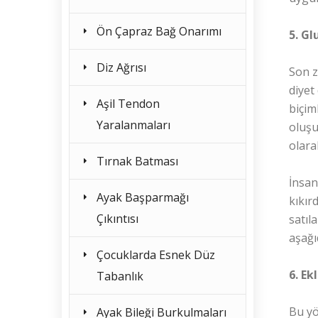
Ön Çapraz Bağ Onarımı
5. Gl
Diz Ağrısı
Son z
diyet
Aşil Tendon
biçim
Yaralanmaları
oluşu
olara
Tırnak Batması
İnsan
Ayak Başparmağı
kıkır
Çıkıntısı
satıl
aşağı
Çocuklarda Esnek Düz
6. Ek
Tabanlık
Bu yö
Ayak Bileği Burkulmaları