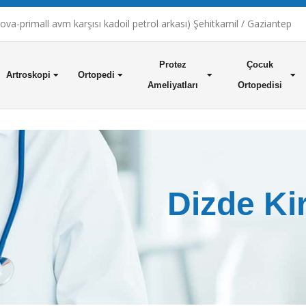
a-primall avm karşısı kadoil petrol arkası) Şehitkamil / Gaziantep
Protez
Çocuk
Artroskopi
Ortopedi
Ameliyatları
Ortopedisi
Dizde Ki