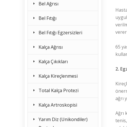
Bel Ağrısı
Hasta
uygul
Bel Fıtığı
veril
verer
Bel Fıtığı Egzersizleri
65 ya
Kalça Ağrısı
kullan
Kalça Çıkıkları
2. Eg
Kalça Kireçlenmesi
Kireç
Total Kalça Protezi
önerm
ağrı 
Kalça Artroskopisi
Ağrı 
Yarım Diz (Unikondiler)
tenis