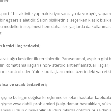
irler.
sportif bir aktivite yapmak istiyorsanız ya da yürüyüş yapama
i bir egzersiz aletidir. Salon bisikletinizi seçerken klasik bi
u modellerin seçilmesi hem daha ileri yaşlarda da kullanma ol
r.
rı kesici ilaç tedavisi;
olarak ağrı kesiciler ilk tercihlerdir. Parasetamol, aspirin gibi
idir. Romatizma ilaçları ( non- steroid antienflamatuar ilaçlar
arını kontrol eder. Yalnız bu ilaçların mide üzerindeki yan etk
plıca ve sıcak tedavileri;
 şişme belirgin değilse kireçlenmeleri olan hastalar kaplıca
 şişme veya dahili problemleri (kalp-damar hastalıkları, yüks
aması uygun olmayabilir. Bu durumlarda doktorunuza danış