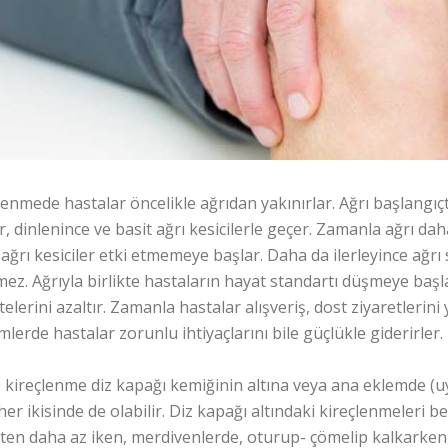
lenmede hastalar öncelikle ağrıdan yakınırlar. Ağrı başlangı
r, dinlenince ve basit ağrı kesicilerle geçer. Zamanla ağrı dah
 ağrı kesiciler etki etmemeye başlar. Daha da ilerleyince ağrı sü
mez. Ağrıyla birlikte hastaların hayat standartı düşmeye baş
itelerini azaltır. Zamanla hastalar alışveriş, dost ziyaretlerin
lerde hastalar zorunlu ihtiyaçlarını bile güçlükle giderirler.
 kireçlenme diz kapağı kemiğinin altına veya ana eklemde (uy
her ikisinde de olabilir. Diz kapağı altındaki kireçlenmeleri 
ten daha az iken, merdivenlerde, oturup- çömelip kalkarken 