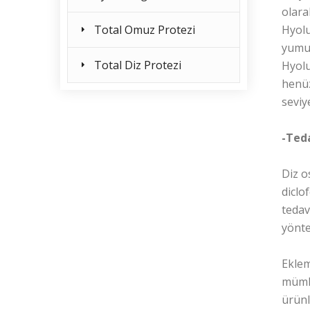
olara
Total Omuz Protezi
Hyolu
yumuş
Total Diz Protezi
Hyolu
henüz
seviy
-Ted
Diz o
diclo
tedav
yönte
Eklem
mümkü
ürünl