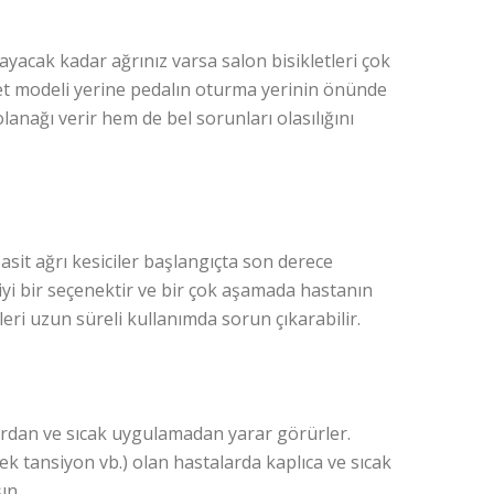
yacak kadar ağrınız varsa salon bisikletleri çok
siklet modeli yerine pedalın oturma yerinin önünde
anağı verir hem de bel sorunları olasılığını
 basit ağrı kesiciler başlangıçta son derece
) iyi bir seçenektir ve bir çok aşamada hastanın
ileri uzun süreli kullanımda sorun çıkarabilir.
lardan ve sıcak uygulamadan yarar görürler.
ek tansiyon vb.) olan hastalarda kaplıca ve sıcak
ın.