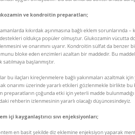
ukozamin ve kondroitin preparatları;
amanlarda kıkırdak aşınmasına bağlı eklem sorunlarında – kir
 destekleri oldukça popüler olmuştur. Glukozamin vücutta d
lenmesini ve onarımını uyarır. Kondroitin sülfat da benzer b
munu bloke eden enzimleri azaltan bir maddedir. Bu maddele
k satılmaya başlanmıştır.
lar bu ilaçları kireçlenmelere bağlı yakınmaları azaltmak için 
dak onarımı üzerinde yararlı etkileri gözlenmekle birlikte b
an preparatların çoğunda etki için yeterli madde bulunmadığı 
daki rehberin izlenmesinin yararlı olacağı düşüncesindeyiz.
lem içi kayganlaştırıcı sıvı enjeksiyonları;
ntem en basit şekilde diz eklemine enjeksiyon yaparak ment