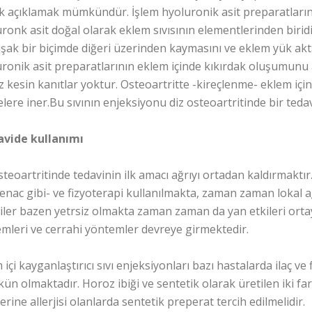
k açıklamak mümkündür. İşlem hyoluronik asit preparatlarını
ronk asit doğal olarak eklem sıvısının elementlerinden biri
ak bir biçimde diğeri üzerinden kaymasını ve eklem yük akt
ronik asit preparatlarının eklem içinde kıkırdak oluşumunu a
 kesin kanıtlar yoktur. Osteoartritte -kireçlenme- eklem 
elere iner.Bu sıvının enjeksiyonu diz osteoartritinde bir tedav
avide kullanımı
steoartritinde tedavinin ilk amacı ağrıyı ortadan kaldırmaktır
fenac gibi- ve fizyoterapi kullanılmakta, zaman zaman lokal a
iler bazen yetrsiz olmakta zaman zaman da yan etkileri orta
mleri ve cerrahi yöntemler devreye girmektedir.
 içi kayganlaştırıcı sıvı enjeksiyonları bazı hastalarda ilaç ve
n olmaktadır. Horoz ibiği ve sentetik olarak üretilen iki fa
erine allerjisi olanlarda sentetik preperat tercih edilmelidir.