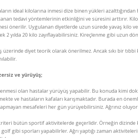
ların ideal kilolarına inmesi dize binen yükleri azalttığından
anan tedavi yöntemlerinin etkinliğini ve süresini arttırır. Kil
mesi önerilir. Uygulanan diyetlerde uzun sürede yavaş kilo v
ek 2 yılda 20 kilo zayıflayabilirsiniz. Kireçlenme gibi uzun dö
ş üzerinde diyet teorik olarak önerilmez. Ancak sıkı bir tıbbi 
ılabilir.
zersiz ve yürüyüş;
lenmesi olan hastalar yürüyüş yapabilir. Bu konuda kimi do
ekte ve hastaların kafaları karışmaktadır. Burada en önemli 
yapmayan mesafeleri her gün yürüyebilirsiniz. Ağrınız oluyor
kriteri bütün sportif aktivitelerde geçerlidir. Örneğin dizinde
, golf gibi sporları yapabilirler. Ağrı yaptığı zaman aktivite