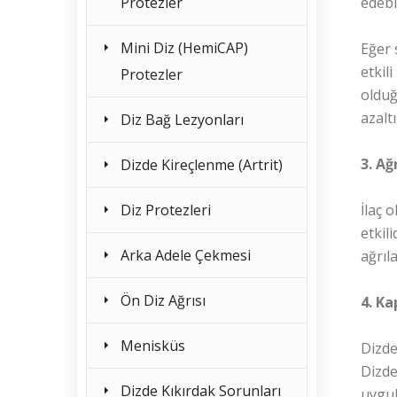
Protezler
edebil
Mini Diz (HemiCAP)
Eğer 
etkil
Protezler
olduğ
azaltı
Diz Bağ Lezyonları
3. Ağ
Dizde Kireçlenme (Artrit)
Diz Protezleri
İlaç 
etkil
Arka Adele Çekmesi
ağrıl
Ön Diz Ağrısı
4. Ka
Menisküs
Dizde
Dizde
Dizde Kıkırdak Sorunları
uygul