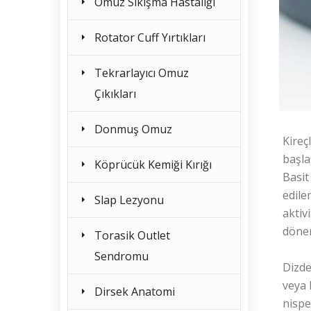
Omuz Sıkışma Hastalığı
Rotator Cuff Yırtıkları
Tekrarlayıcı Omuz
Çıkıkları
Donmuş Omuz
Kireç
başla
Köprücük Kemiği Kırığı
Basit
edile
Slap Lezyonu
aktiv
dönem
Torasik Outlet
Sendromu
Dizde
veya 
Dirsek Anatomi
nispe