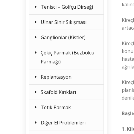
kalın
Tenisci – Golfçü Dirseği
Kireç
Ulnar Sinir Sıkışması
artac
Ganglionlar (Kistler)
Kireç
konul
Çekiç Parmak (Bezbolcu
hasta
Parmağı)
ağrıl
Replantasyon
Kireç
planl
Skafoid Kırıkları
denile
Tetik Parmak
Başlı
Diğer El Problemleri
1. Ki