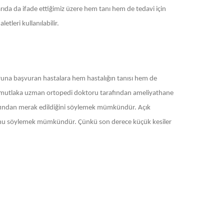
arıda da ifade ettiğimiz üzere hem tanı hem de tedavi için
letleri kullanılabilir.
oruna başvuran hastalara hem hastalığın tanısı hem de
ma mutlaka uzman ortopedi doktoru tarafından ameliyathane
arafından merak edildiğini söylemek mümkündür. Açık
uğunu söylemek mümkündür. Çünkü son derece küçük kesiler