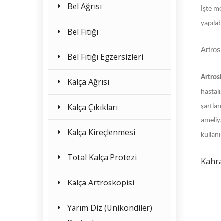
Bel Ağrısı
İşte m
yapılab
Bel Fıtığı
Artros
Bel Fıtığı Egzersizleri
Artros
Kalça Ağrısı
hastal
Kalça Çıkıkları
şartla
ameliy
Kalça Kireçlenmesi
kullan
Total Kalça Protezi
Kahr
Kalça Artroskopisi
Yarım Diz (Unikondiler)