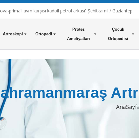
a-primall avm karşısı kadoil petrol arkası) Şehitkamil / Gaziantep
Protez
Çocuk
Artroskopi
Ortopedi
Ameliyatları
Ortopedisi
ahramanmaraş Artr
AnaSayf