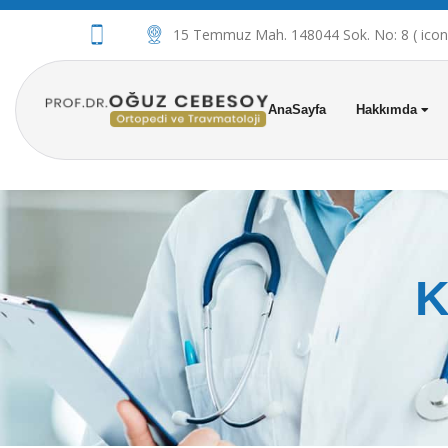
15 Temmuz Mah. 148044 Sok. No: 8 ( iconov
AnaSayfa
Hakkımda
K