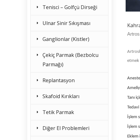
Tenisci – Golfçü Dirseği
Ulnar Sinir Sıkışması
Kahr
Artros
Ganglionlar (Kistler)
Artros
Çekiç Parmak (Bezbolcu
etmek 
Parmağı)
Aneste
Replantasyon
Ameliy
Skafoid Kırıkları
Tanı iç
Tedavi
Tetik Parmak
İşlem s
İşlem 
Diğer El Problemleri
Eklem i