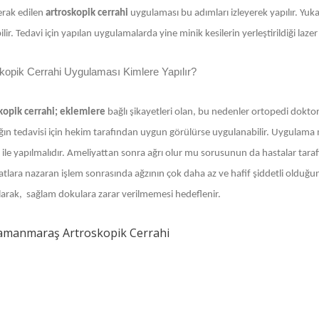
erak edilen
artroskopik cerrahi
uygulaması bu adımları izleyerek yapılır. Yuk
ilir. Tedavi için yapılan uygulamalarda yine minik kesilerin yerleştirildiği lazer a
kopik Cerrahi Uygulaması Kimlere Yapılır?
kopik cerrahi; eklemlere
bağlı şikayetleri olan, bu nedenler ortopedi dokt
ığın tedavisi için hekim tarafından uygun görülürse uygulanabilir. Uygula
rı ile yapılmalıdır. Ameliyattan sonra ağrı olur mu sorusunun da hastalar t
atlara nazaran işlem sonrasında ağzının çok daha az ve hafif şiddetli old
ılarak, sağlam dokulara zarar verilmemesi hedeflenir.
amanmaraş Artroskopik Cerrahi