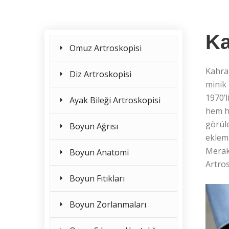
Ka
Omuz Artroskopisi
Kahra
Diz Artroskopisi
minik 
1970’l
Ayak Bileği Artroskopisi
hem ha
görüle
Boyun Ağrısı
ekleml
Merak 
Boyun Anatomi
Artro
Boyun Fıtıkları
Boyun Zorlanmaları