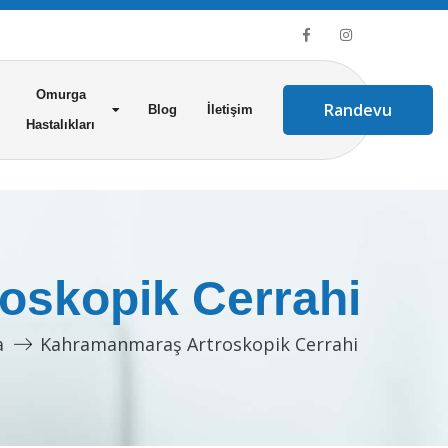
Omurga
Randevu
Blog
İletişim
Hastalıkları
oskopik Cerrahi
a
Kahramanmaraş Artroskopik Cerrahi