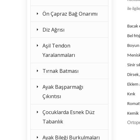
ile ilg
Ön Çapraz Bağ Onarımı
Bacak e
Diz Ağrısı
Bel fıtı
Aşil Tendon
Boyun f
Yaralanmaları
Menisk
Sinir s
Tırnak Batması
Dirsek,
Eklem a
Ayak Başparmağı
Kırık
Çıkıntısı
Romat
Çocuklarda Esnek Düz
Kemik i
Tabanlık
Ortope
Ayak Bileği Burkulmaları