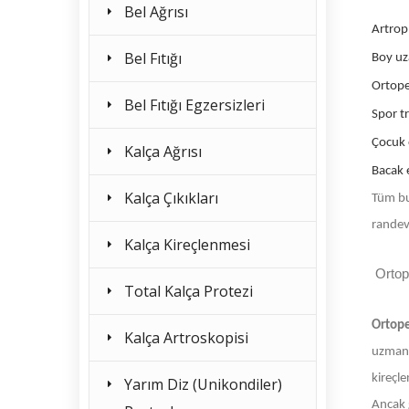
Bel Ağrısı
Artrop
Bel Fıtığı
Boy u
Ortope
Bel Fıtığı Egzersizleri
Spor t
Çocuk 
Kalça Ağrısı
Bacak e
Kalça Çıkıkları
Tüm bu
randev
Kalça Kireçlenmesi
Ortop
Total Kalça Protezi
Ortop
Kalça Artroskopisi
uzmanla
kireçle
Yarım Diz (Unikondiler)
Ancak g