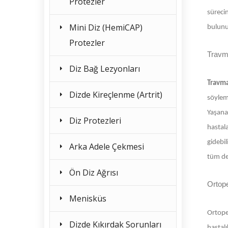
Protezler
sürecin
Mini Diz (HemiCAP)
bulunu
Protezler
Travma
Diz Bağ Lezyonları
Travma
Dizde Kireçlenme (Artrit)
söyleme
Yaşanan
Diz Protezleri
hastal
gidebil
Arka Adele Çekmesi
tüm det
Ön Diz Ağrısı
Ortope
Menisküs
Ortope
Dizde Kıkırdak Sorunları
hastalı