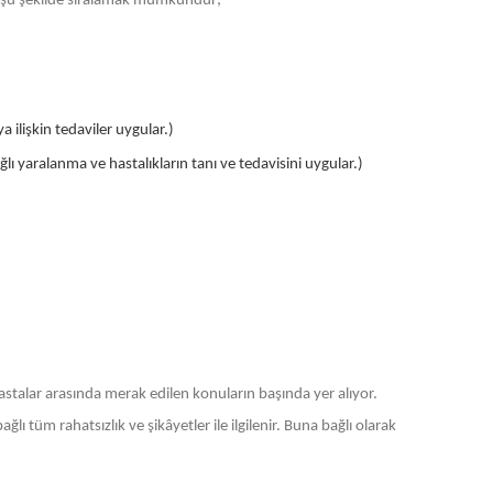
arı şu şekilde sıralamak mümkündür;
a ilişkin tedaviler uygular.)
ı yaralanma ve hastalıkların tanı ve tedavisini uygular.)
astalar arasında merak edilen konuların başında yer alıyor.
lı tüm rahatsızlık ve şikâyetler ile ilgilenir. Buna bağlı olarak