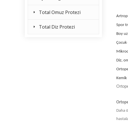
Total Omuz Protezi
Artropl
Spor tr
Total Diz Protezi
Boy uza
Çocuk 
Mikroc
Diz, om
Ortope
Kemik i
Ortop
Ortope
Daha ön
hastala