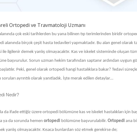
areli Ortopedi ve Travmatoloji Uzmanı
alanında çok eski tarihlerden bu yana bilinen tıp terimlerinden biridir ortope
i alanında birçok çeşit hasta tedavileri yapmaktadır. Bu alan genel olarak ta
i ile ilgilenir demek yanlış olmayacaktır. Kas ve iskelet sisteminde oluşan tüm h
ne başvurulur. Sorun uzman hekim tarafından saptanır ardından uygun görül
başlatılır. Peki, genel olarak ortopedi hangi hastalıklara bakar? Tedavi süreçle
soruları ayrıntılı olarak yanıtladık. İşte merak edilen detaylar…
edi Nedir?
a da ifade ettiğiz üzere ortopedi bölümüne kas ve iskelet hastalıkları için 
a ya da sorunda hemen
ortopedi
bölümüne başvurulabilir.
Ortopedi
ana bi
ek yanlış olmayacaktır. Kısaca bunlardan söz etmek gerekirse de;