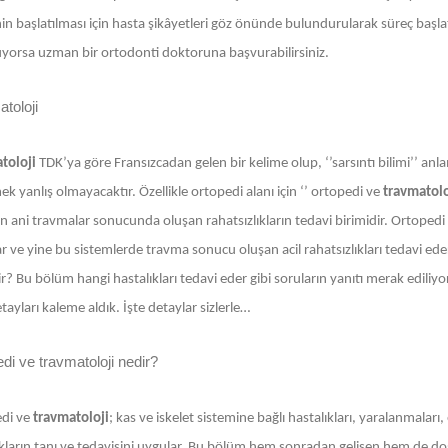
in başlatılması için hasta şikâyetleri göz önünde bulundurularak süreç başlatılı
yorsa uzman bir ortodonti doktoruna başvurabilirsiniz.
toloji
toloji
TDK’ya göre Fransızcadan gelen bir kelime olup, ‘’sarsıntı bilimi’’ anlam
k yanlış olmayacaktır. Özellikle ortopedi alanı için ‘’ ortopedi ve
travmatolo
 ani travmalar sonucunda oluşan rahatsızlıkların tedavi birimidir. Ortopedi g
ar ve yine bu sistemlerde travma sonucu oluşan acil rahatsızlıkları tedavi e
ir? Bu bölüm hangi hastalıkları tedavi eder gibi soruların yanıtı merak ediliyor
ayları kaleme aldık. İşte detaylar sizlerle…
di ve travmatoloji nedir?
di ve
travmatoloji
; kas ve iskelet sistemine bağlı hastalıkları, yaralanmalar
kların tanı ve tedavisini uygular. Bu bölüm hem sonradan gelişen hem de doğuş