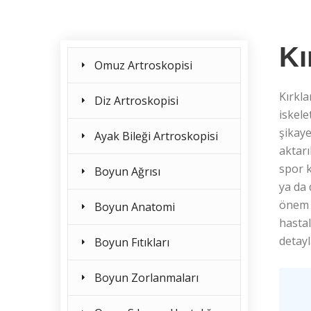
Kı
Omuz Artroskopisi
Kırkl
Diz Artroskopisi
iskele
şikaye
Ayak Bileği Artroskopisi
aktarı
spor k
Boyun Ağrısı
ya da
önem t
Boyun Anatomi
hastal
detayl
Boyun Fıtıkları
Boyun Zorlanmaları