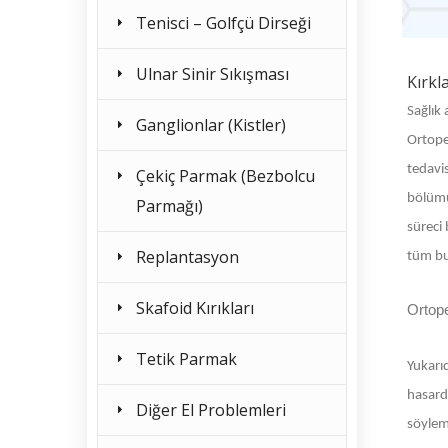
Tenisci – Golfçü Dirseği
Ulnar Sinir Sıkışması
Kırkl
Sağlık 
Ganglionlar (Kistler)
Ortoped
tedavis
Çekiç Parmak (Bezbolcu
bölümü
Parmağı)
süreci 
Replantasyon
tüm bu 
Skafoid Kırıkları
Ortop
Tetik Parmak
Yukarıd
hasard
Diğer El Problemleri
söylem