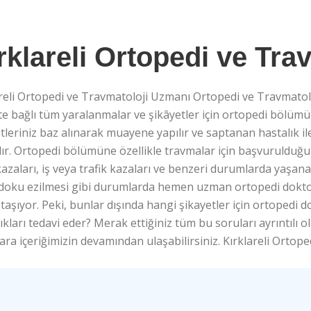
rklareli Ortopedi ve Tr
areli Ortopedi ve Travmatoloji Uzmanı Ortopedi ve Travmatol
te bağlı tüm yaralanmalar ve şikâyetler için ortopedi bölü
tleriniz baz alınarak muayene yapılır ve saptanan hastalık il
lır. Ortopedi bölümüne özellikle travmalar için başvurulduğ
azaları, iş veya trafik kazaları ve benzeri durumlarda yaşana
 doku ezilmesi gibi durumlarda hemen uzman ortopedi doktor
aşıyor. Peki, bunlar dışında hangi şikayetler için ortoped
ıkları tedavi eder? Merak ettiğiniz tüm bu soruları ayrıntılı ol
ara içeriğimizin devamından ulaşabilirsiniz. Kırklareli Orto