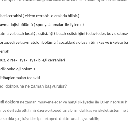
Ortopedi ve
travmatoloji
ana bilim dalın alt daları bulunuyor. Bu alt dall
asti cerrahisi ( eklem cerrahisi olarak da bilinir.)
avmatlojisi bölümü ( spor yalanmaları ile ilgilenir.)
tma ve bacak kısalığı, eşitsizliği ( bacak eşitsizliğini tedavi eder, boy uzatmay
ortopedi ve travmatoloji bölümü ( çocuklarda oluşan tüm kas ve iskelete bağl
errahi
uz, dirsek, ayak, ayak bileği cerrahileri
dik onkoloji bölümü
ltihaplanmaları tedavisi
edi doktoruna ne zaman başvurulur?
di doktoru
ne zaman muayene eder ve hangi şikâyetler ile ilgilenir sorusu h
ce de ifade ettiğimiz üzere ortopedi ana bilim dalı kas ve iskelet sistemine bağ
r sıklıkla şu şikâyetler için ortopedi doktoruna başvurabilir;