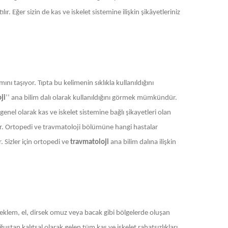
r. Eğer sizin de kas ve iskelet sistemine ilişkin şikâyetleriniz
ını taşıyor. Tıpta bu kelimenin sıklıkla kullanıldığını
ji
’’ ana bilim dalı olarak kullanıldığını görmek mümkündür.
enel olarak kas ve iskelet sistemine bağlı şikayetleri olan
der. Ortopedi ve travmatoloji bölümüne hangi hastalar
. Sizler için ortopedi ve
travmatoloji
ana bilim dalına ilişkin
ı, eklem, el, dirsek omuz veya bacak gibi bölgelerde oluşan
tan kalıtsal olarak gelen tüm kas ve iskelet rahatsızlıkları