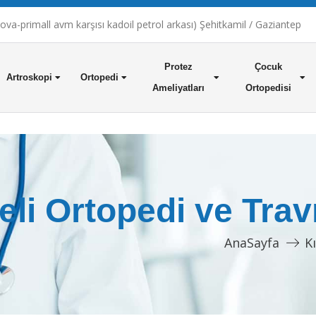
a-primall avm karşısı kadoil petrol arkası) Şehitkamil / Gaziantep
Protez
Çocuk
Artroskopi
Ortopedi
Ameliyatları
Ortopedisi
reli Ortopedi ve Tra
AnaSayfa
K