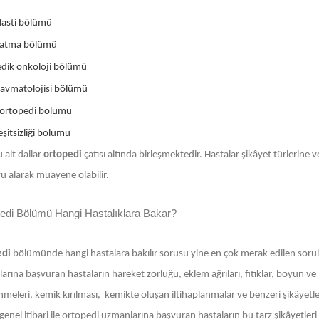
lasti bölümü
zatma bölümü
dik onkoloji bölümü
ravmatolojisi bölümü
ortopedi bölümü
şitsizliği bölümü
 alt dallar
ortopedi
çatısı altında birleşmektedir. Hastalar şikâyet türlerine
u alarak muayene olabilir.
edi Bölümü Hangi Hastalıklara Bakar?
edi
bölümünde hangi hastalara bakılır sorusu yine en çok merak edilen sorula
rına başvuran hastaların hareket zorluğu, eklem ağrıları, fıtıklar, boyun ve
nmeleri, kemik kırılması, kemikte oluşan iltihaplanmalar ve benzeri şikâyetleri
enel itibari ile ortopedi uzmanlarına başvuran hastaların bu tarz şikâyetleri 