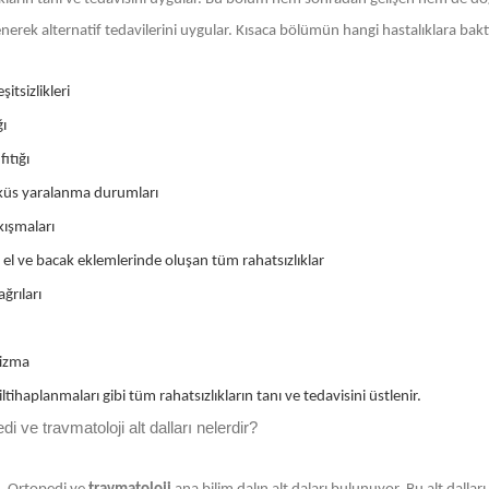
ilenerek alternatif tedavilerini uygular. Kısaca bölümün hangi hastalıklara bak
şitsizlikleri
ğı
ıtığı
üs yaralanma durumları
ıkışmaları
 el ve bacak eklemlerinde oluşan tüm rahatsızlıklar
ğrıları
izma
ltihaplanmaları gibi tüm rahatsızlıkların tanı ve tedavisini üstlenir.
di ve travmatoloji alt dalları nelerdir?