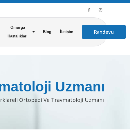
Omurga
Randevu
Blog
İletişim
Hastalıkları
vmatoloji Uzmanı
ırklareli Ortopedi Ve Travmatoloji Uzmanı