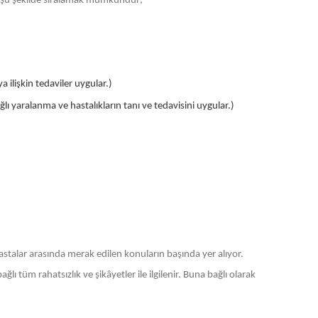
arı şu şekilde sıralamak mümkündür;
a ilişkin tedaviler uygular.)
ı yaralanma ve hastalıkların tanı ve tedavisini uygular.)
astalar arasında merak edilen konuların başında yer alıyor.
lı tüm rahatsızlık ve şikâyetler ile ilgilenir. Buna bağlı olarak