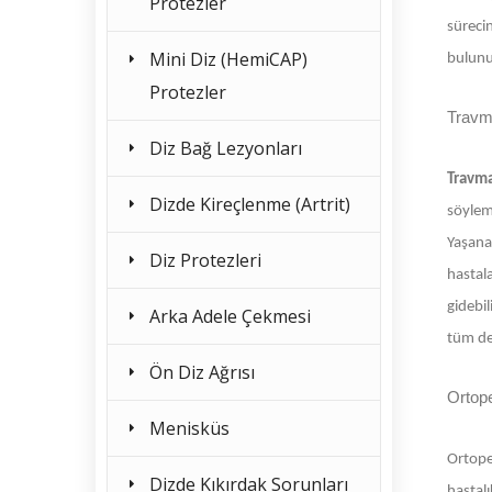
Protezler
sürecin
Mini Diz (HemiCAP)
bulunu
Protezler
Travma
Diz Bağ Lezyonları
Travma
Dizde Kireçlenme (Artrit)
söyleme
Yaşanan
Diz Protezleri
hastal
gidebil
Arka Adele Çekmesi
tüm det
Ön Diz Ağrısı
Ortope
Menisküs
Ortope
Dizde Kıkırdak Sorunları
hastalı