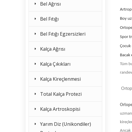
Bel Ağrısı
Artrop
Bel Fıtığı
Boy u
Ortope
Bel Fıtığı Egzersizleri
Spor t
Çocuk 
Kalça Ağrısı
Bacak e
Kalça Çıkıkları
Tüm bu
randev
Kalça Kireçlenmesi
Ortop
Total Kalça Protezi
Ortop
Kalça Artroskopisi
uzmanla
kireçle
Yarım Diz (Unikondiler)
Ancak g