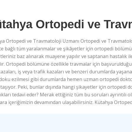
tahya Ortopedi ve Trav
ya Ortopedi ve Travmatoloji Uzmanı Ortopedi ve Travmatolo
te bağlı tüm yaralanmalar ve şikâyetler için ortopedi bölü
tleriniz baz alınarak muayene yapılır ve saptanan hastalık il
lır. Ortopedi bölümüne özellikle travmalar için başvurulduğ
azaları, iş veya trafik kazaları ve benzeri durumlarda yaşana
 doku ezilmesi gibi durumlarda hemen uzman ortopedi doktor
aşıyor. Peki, bunlar dışında hangi şikayetler için ortoped
ıkları tedavi eder? Merak ettiğiniz tüm bu soruları ayrıntılı ol
ara içeriğimizin devamından ulaşabilirsiniz. Kütahya Ortope