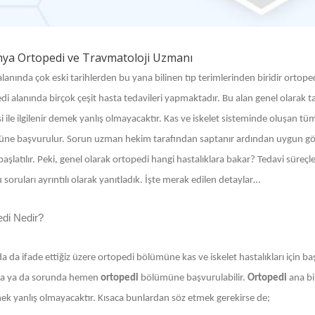
ya Ortopedi ve Travmatoloji Uzmanı
alanında çok eski tarihlerden bu yana bilinen tıp terimlerinden biridir ortope
i alanında birçok çeşit hasta tedavileri yapmaktadır. Bu alan genel olarak ta
i ile ilgilenir demek yanlış olmayacaktır. Kas ve iskelet sisteminde oluşan tüm h
ne başvurulur. Sorun uzman hekim tarafından saptanır ardından uygun görül
başlatılır. Peki, genel olarak ortopedi hangi hastalıklara bakar? Tedavi süreçle
soruları ayrıntılı olarak yanıtladık. İşte merak edilen detaylar…
edi Nedir?
a da ifade ettiğiz üzere ortopedi bölümüne kas ve iskelet hastalıkları için 
a ya da sorunda hemen
ortopedi
bölümüne başvurulabilir.
Ortopedi
ana bi
ek yanlış olmayacaktır. Kısaca bunlardan söz etmek gerekirse de;