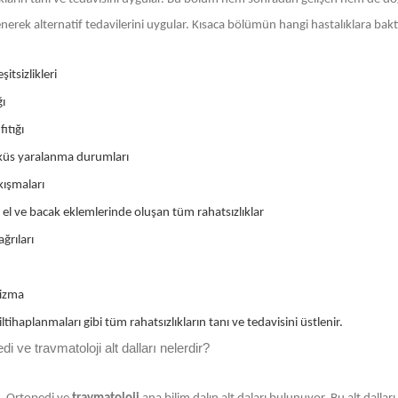
ilenerek alternatif tedavilerini uygular. Kısaca bölümün hangi hastalıklara bak
şitsizlikleri
ğı
ıtığı
üs yaralanma durumları
ıkışmaları
 el ve bacak eklemlerinde oluşan tüm rahatsızlıklar
ğrıları
izma
ltihaplanmaları gibi tüm rahatsızlıkların tanı ve tedavisini üstlenir.
di ve travmatoloji alt dalları nelerdir?