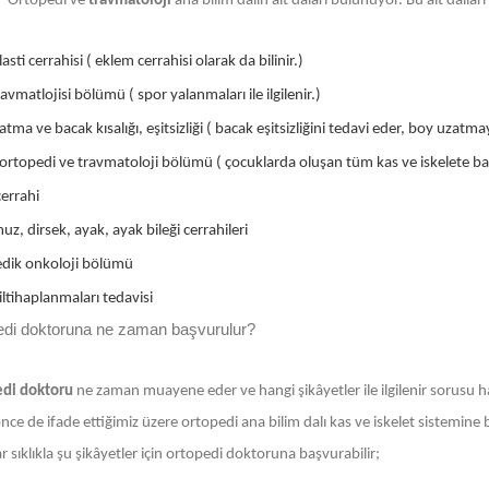
Ortopedi ve
travmatoloji
ana bilim dalın alt daları bulunuyor. Bu alt dall
asti cerrahisi ( eklem cerrahisi olarak da bilinir.)
avmatlojisi bölümü ( spor yalanmaları ile ilgilenir.)
tma ve bacak kısalığı, eşitsizliği ( bacak eşitsizliğini tedavi eder, boy uzatmay
ortopedi ve travmatoloji bölümü ( çocuklarda oluşan tüm kas ve iskelete bağl
errahi
uz, dirsek, ayak, ayak bileği cerrahileri
dik onkoloji bölümü
ltihaplanmaları tedavisi
edi doktoruna ne zaman başvurulur?
di doktoru
ne zaman muayene eder ve hangi şikâyetler ile ilgilenir sorusu h
ce de ifade ettiğimiz üzere ortopedi ana bilim dalı kas ve iskelet sistemine bağ
r sıklıkla şu şikâyetler için ortopedi doktoruna başvurabilir;