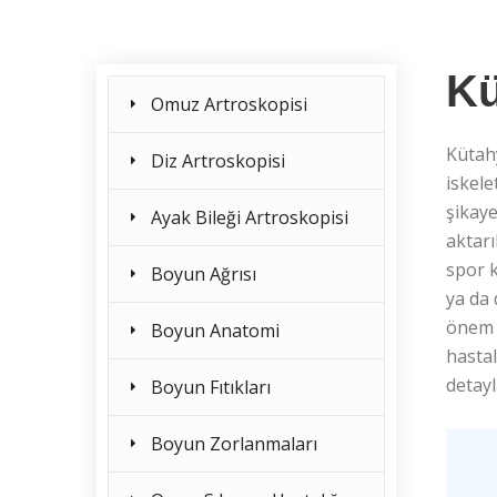
Kü
Omuz Artroskopisi
Kütah
Diz Artroskopisi
iskele
şikaye
Ayak Bileği Artroskopisi
aktarı
spor k
Boyun Ağrısı
ya da
önem t
Boyun Anatomi
hastal
detayl
Boyun Fıtıkları
Boyun Zorlanmaları