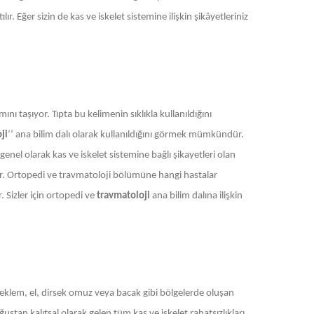
r. Eğer sizin de kas ve iskelet sistemine ilişkin şikâyetleriniz
ını taşıyor. Tıpta bu kelimenin sıklıkla kullanıldığını
ji
’’ ana bilim dalı olarak kullanıldığını görmek mümkündür.
enel olarak kas ve iskelet sistemine bağlı şikayetleri olan
der. Ortopedi ve travmatoloji bölümüne hangi hastalar
. Sizler için ortopedi ve
travmatoloji
ana bilim dalına ilişkin
ı, eklem, el, dirsek omuz veya bacak gibi bölgelerde oluşan
tan kalıtsal olarak gelen tüm kas ve iskelet rahatsızlıkları