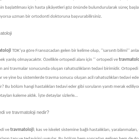
in başlatılması için hasta şikâyetleri göz önünde bulundurularak süreç başlatılı
yorsa uzman bir ortodonti doktoruna başvurabilirsiniz.
toloji
toloji
TDK’ya göre Fransızcadan gelen bir kelime olup, ‘’sarsıntı bilimi’’ anlam
k yanlış olmayacaktır. Özellikle ortopedi alanı için ‘’ ortopedi ve
travmatolo
 ani travmalar sonucunda oluşan rahatsızlıkların tedavi birimidir. Ortopedi g
ar ve yine bu sistemlerde travma sonucu oluşan acil rahatsızlıkları tedavi e
ir? Bu bölüm hangi hastalıkları tedavi eder gibi soruların yanıtı merak ediliyor
ayları kaleme aldık. İşte detaylar sizlerle…
di ve travmatoloji nedir?
di ve
travmatoloji
; kas ve iskelet sistemine bağlı hastalıkları, yaralanmalar
kların tanı ve tedavisini uygular. Bu bölüm hem sonradan gelişen hem de doğuş