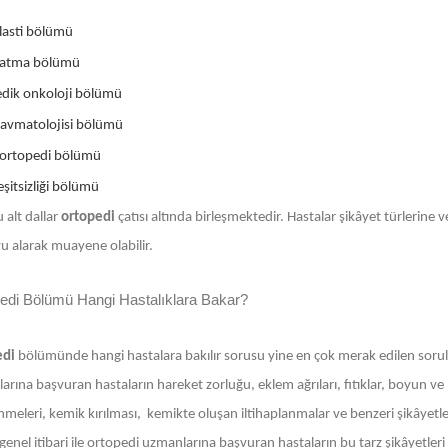
lasti bölümü
zatma bölümü
dik onkoloji bölümü
ravmatolojisi bölümü
ortopedi bölümü
şitsizliği bölümü
 alt dallar
ortopedi
çatısı altında birleşmektedir. Hastalar şikâyet türlerine
u alarak muayene olabilir.
edi Bölümü Hangi Hastalıklara Bakar?
edi
bölümünde hangi hastalara bakılır sorusu yine en çok merak edilen sorula
rına başvuran hastaların hareket zorluğu, eklem ağrıları, fıtıklar, boyun ve
nmeleri, kemik kırılması, kemikte oluşan iltihaplanmalar ve benzeri şikâyetleri
enel itibari ile ortopedi uzmanlarına başvuran hastaların bu tarz şikâyetleri 