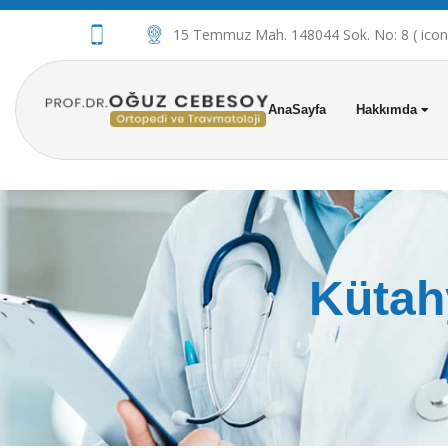
15 Temmuz Mah. 148044 Sok. No: 8 ( iconov
AnaSayfa
Hakkımda
Kütah