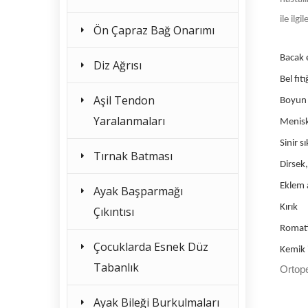
ile ilg
Ön Çapraz Bağ Onarımı
Bacak e
Diz Ağrısı
Bel fıtı
Aşil Tendon
Boyun f
Yaralanmaları
Menisk
Sinir s
Tırnak Batması
Dirsek,
Eklem a
Ayak Başparmağı
Kırık
Çıkıntısı
Romat
Çocuklarda Esnek Düz
Kemik i
Tabanlık
Ortope
Ayak Bileği Burkulmaları