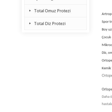
Total Omuz Protezi
Artropl
Spor tr
Total Diz Protezi
Boy uza
Çocuk 
Mikroc
Diz, om
Ortope
Kemik i
Ortop
Ortope
Daha ön
hastala