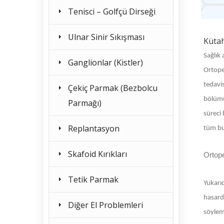
Tenisci – Golfçü Dirseği
Ulnar Sinir Sıkışması
Kütah
Sağlık 
Ganglionlar (Kistler)
Ortoped
tedavis
Çekiç Parmak (Bezbolcu
bölümü
Parmağı)
süreci 
Replantasyon
tüm bu 
Skafoid Kırıkları
Ortop
Tetik Parmak
Yukarıd
hasard
Diğer El Problemleri
söylem