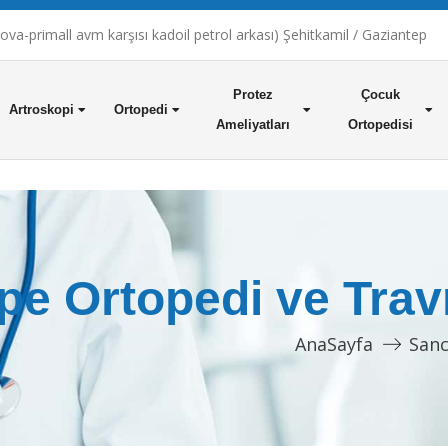
a-primall avm karşısı kadoil petrol arkası) Şehitkamil / Gaziantep
Protez
Çocuk
Artroskopi
Ortopedi
Ameliyatları
Ortopedisi
pe Ortopedi ve Trav
AnaSayfa
Sanc