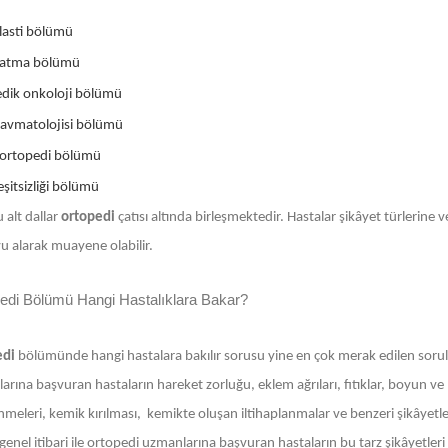
lasti bölümü
zatma bölümü
dik onkoloji bölümü
ravmatolojisi bölümü
ortopedi bölümü
şitsizliği bölümü
 alt dallar
ortopedi
çatısı altında birleşmektedir. Hastalar şikâyet türlerine
u alarak muayene olabilir.
edi Bölümü Hangi Hastalıklara Bakar?
edi
bölümünde hangi hastalara bakılır sorusu yine en çok merak edilen sorula
rına başvuran hastaların hareket zorluğu, eklem ağrıları, fıtıklar, boyun ve
nmeleri, kemik kırılması, kemikte oluşan iltihaplanmalar ve benzeri şikâyetleri
enel itibari ile ortopedi uzmanlarına başvuran hastaların bu tarz şikâyetleri 