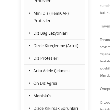
Protezler
sürecin
Mini Diz (HemiCAP)
bulunu
Protezler
Travma
Diz Bağ Lezyonları
Travma
Dizde Kireçlenme (Artrit)
söyleme
Yaşanan
Diz Protezleri
hastal
gidebil
Arka Adele Çekmesi
tüm det
Ön Diz Ağrısı
Ortope
Menisküs
Ortope
Dizde Kıkırdak Sorunları
hastalı