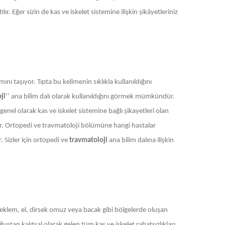
r. Eğer sizin de kas ve iskelet sistemine ilişkin şikâyetleriniz
ını taşıyor. Tıpta bu kelimenin sıklıkla kullanıldığını
ji
’’ ana bilim dalı olarak kullanıldığını görmek mümkündür.
enel olarak kas ve iskelet sistemine bağlı şikayetleri olan
der. Ortopedi ve travmatoloji bölümüne hangi hastalar
. Sizler için ortopedi ve
travmatoloji
ana bilim dalına ilişkin
ı, eklem, el, dirsek omuz veya bacak gibi bölgelerde oluşan
tan kalıtsal olarak gelen tüm kas ve iskelet rahatsızlıkları