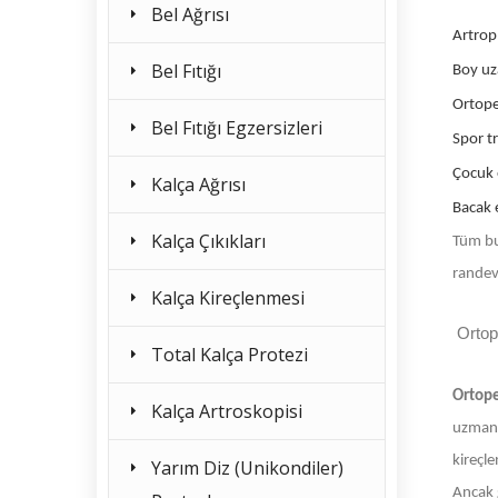
Bel Ağrısı
Artrop
Bel Fıtığı
Boy u
Ortope
Bel Fıtığı Egzersizleri
Spor t
Çocuk 
Kalça Ağrısı
Bacak e
Kalça Çıkıkları
Tüm bu
randev
Kalça Kireçlenmesi
Ortop
Total Kalça Protezi
Ortop
Kalça Artroskopisi
uzmanla
kireçle
Yarım Diz (Unikondiler)
Ancak g