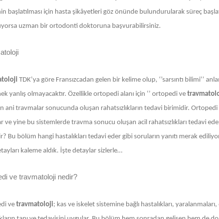
in başlatılması için hasta şikâyetleri göz önünde bulundurularak süreç başlatılı
yorsa uzman bir ortodonti doktoruna başvurabilirsiniz.
toloji
toloji
TDK’ya göre Fransızcadan gelen bir kelime olup, ‘’sarsıntı bilimi’’ anlam
k yanlış olmayacaktır. Özellikle ortopedi alanı için ‘’ ortopedi ve
travmatolo
 ani travmalar sonucunda oluşan rahatsızlıkların tedavi birimidir. Ortopedi g
ar ve yine bu sistemlerde travma sonucu oluşan acil rahatsızlıkları tedavi e
ir? Bu bölüm hangi hastalıkları tedavi eder gibi soruların yanıtı merak ediliyor
ayları kaleme aldık. İşte detaylar sizlerle…
di ve travmatoloji nedir?
di ve
travmatoloji
; kas ve iskelet sistemine bağlı hastalıkları, yaralanmalar
kların tanı ve tedavisini uygular. Bu bölüm hem sonradan gelişen hem de doğuş