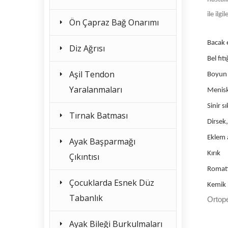
ile ilg
Ön Çapraz Bağ Onarımı
Bacak e
Diz Ağrısı
Bel fıtı
Aşil Tendon
Boyun f
Yaralanmaları
Menisk
Sinir s
Tırnak Batması
Dirsek,
Eklem a
Ayak Başparmağı
Kırık
Çıkıntısı
Romat
Çocuklarda Esnek Düz
Kemik i
Tabanlık
Ortope
Ayak Bileği Burkulmaları