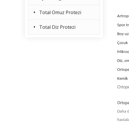
Total Omuz Protezi
Artropl
Spor tr
Total Diz Protezi
Boy uza
Çocuk 
Mikroc
Diz, om
Ortope
Kemik i
Ortop
Ortope
Daha ön
hastala