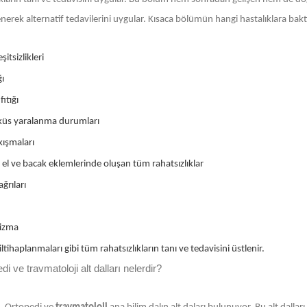
ilenerek alternatif tedavilerini uygular. Kısaca bölümün hangi hastalıklara bak
şitsizlikleri
ğı
ıtığı
üs yaralanma durumları
ıkışmaları
 el ve bacak eklemlerinde oluşan tüm rahatsızlıklar
ğrıları
izma
ltihaplanmaları gibi tüm rahatsızlıkların tanı ve tedavisini üstlenir.
di ve travmatoloji alt dalları nelerdir?