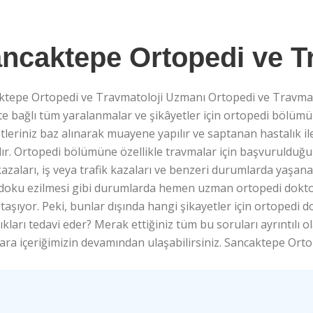
ncaktepe Ortopedi ve T
ktepe Ortopedi ve Travmatoloji Uzmanı Ortopedi ve Travmat
te bağlı tüm yaralanmalar ve şikâyetler için ortopedi bölü
tleriniz baz alınarak muayene yapılır ve saptanan hastalık il
lır. Ortopedi bölümüne özellikle travmalar için başvurulduğ
azaları, iş veya trafik kazaları ve benzeri durumlarda yaşana
 doku ezilmesi gibi durumlarda hemen uzman ortopedi doktor
aşıyor. Peki, bunlar dışında hangi şikayetler için ortoped
ıkları tedavi eder? Merak ettiğiniz tüm bu soruları ayrıntılı ol
ara içeriğimizin devamından ulaşabilirsiniz. Sancaktepe Or