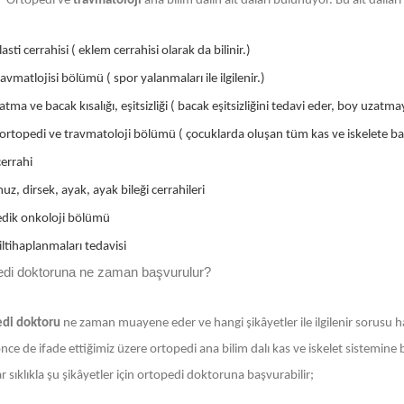
Ortopedi ve
travmatoloji
ana bilim dalın alt daları bulunuyor. Bu alt dall
asti cerrahisi ( eklem cerrahisi olarak da bilinir.)
avmatlojisi bölümü ( spor yalanmaları ile ilgilenir.)
tma ve bacak kısalığı, eşitsizliği ( bacak eşitsizliğini tedavi eder, boy uzatmay
ortopedi ve travmatoloji bölümü ( çocuklarda oluşan tüm kas ve iskelete bağl
errahi
uz, dirsek, ayak, ayak bileği cerrahileri
dik onkoloji bölümü
ltihaplanmaları tedavisi
edi doktoruna ne zaman başvurulur?
di doktoru
ne zaman muayene eder ve hangi şikâyetler ile ilgilenir sorusu h
ce de ifade ettiğimiz üzere ortopedi ana bilim dalı kas ve iskelet sistemine bağ
r sıklıkla şu şikâyetler için ortopedi doktoruna başvurabilir;