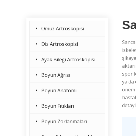
Sa
Omuz Artroskopisi
Sanca
Diz Artroskopisi
iskele
şikaye
Ayak Bileği Artroskopisi
aktarı
spor k
Boyun Ağrısı
ya da
önem t
Boyun Anatomi
hastal
detayl
Boyun Fıtıkları
Boyun Zorlanmaları