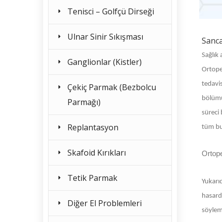
Tenisci – Golfçü Dirseği
Ulnar Sinir Sıkışması
Sanca
Sağlık 
Ganglionlar (Kistler)
Ortoped
tedavis
Çekiç Parmak (Bezbolcu
bölümü
Parmağı)
süreci 
Replantasyon
tüm bu 
Skafoid Kırıkları
Ortop
Tetik Parmak
Yukarıd
hasard
Diğer El Problemleri
söylem