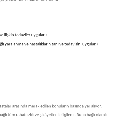
arı şu şekilde sıralamak mümkündür;
a ilişkin tedaviler uygular.)
ı yaralanma ve hastalıkların tanı ve tedavisini uygular.)
astalar arasında merak edilen konuların başında yer alıyor.
lı tüm rahatsızlık ve şikâyetler ile ilgilenir. Buna bağlı olarak