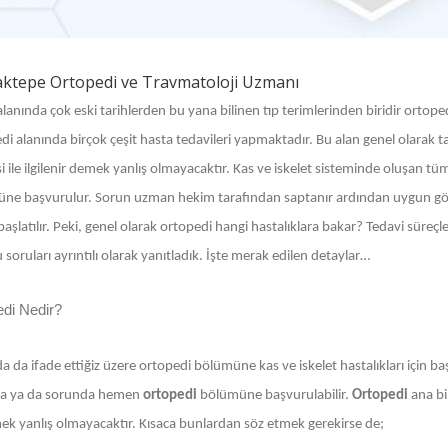
ktepe Ortopedi ve Travmatoloji Uzmanı
alanında çok eski tarihlerden bu yana bilinen tıp terimlerinden biridir ortope
i alanında birçok çeşit hasta tedavileri yapmaktadır. Bu alan genel olarak ta
i ile ilgilenir demek yanlış olmayacaktır. Kas ve iskelet sisteminde oluşan tüm h
ne başvurulur. Sorun uzman hekim tarafından saptanır ardından uygun görül
başlatılır. Peki, genel olarak ortopedi hangi hastalıklara bakar? Tedavi süreçle
soruları ayrıntılı olarak yanıtladık. İşte merak edilen detaylar…
edi Nedir?
a da ifade ettiğiz üzere ortopedi bölümüne kas ve iskelet hastalıkları için 
a ya da sorunda hemen
ortopedi
bölümüne başvurulabilir.
Ortopedi
ana bi
ek yanlış olmayacaktır. Kısaca bunlardan söz etmek gerekirse de;