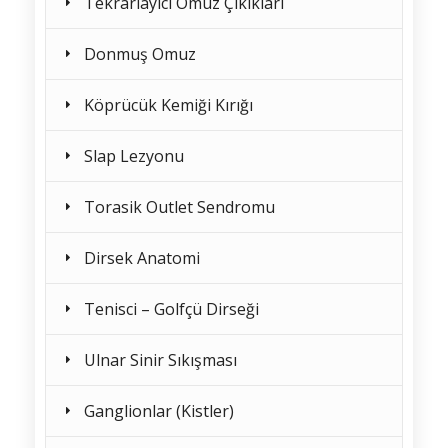
Tekrarlayıcı Omuz Çıkıkları
Donmuş Omuz
Köprücük Kemiği Kırığı
Slap Lezyonu
Torasik Outlet Sendromu
Dirsek Anatomi
Tenisci – Golfçü Dirseği
Ulnar Sinir Sıkışması
Ganglionlar (Kistler)