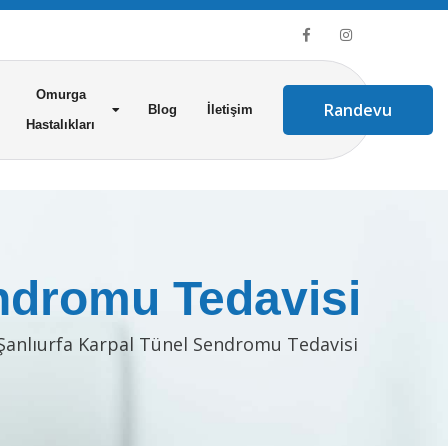
Omurga
Randevu
Blog
İletişim
Hastalıkları
endromu Tedavisi
Şanlıurfa Karpal Tünel Sendromu Tedavisi