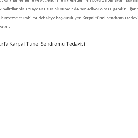
 uygulanan esneme ve güçlendirme hareketleri ileri boyutta olmayan hastalard
k belirtilerinin altı aydan uzun bir süredir devam ediyor olması gerekir. Eğe
lenmezse cerrahi müdahaleye başvuruluyor.
Karpal tünel sendromu
tedavi
yoruz.
urfa Karpal Tünel Sendromu Tedavisi