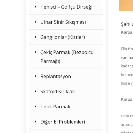
Tenisci – Golfçü Dirseği
Ulnar Sinir Sıkışması
Şanlı
Karpal
Ganglionlar (Kistler)
Elin ö
Çekiç Parmak (Bezbolcu
yanmal
Parmağı)
kadar ş
hemen 
Replantasyon
hisse 
Skafoid Kırıkları
Karpal
Tetik Parmak
Hem ce
Diğer El Problemleri
aşamas