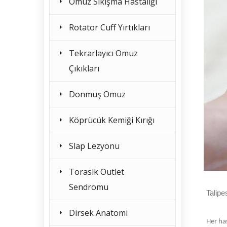
Omuz Sıkışma Hastalığı
Rotator Cuff Yırtıkları
Tekrarlayıcı Omuz
Çıkıkları
Donmuş Omuz
Köprücük Kemiği Kırığı
Slap Lezyonu
Torasik Outlet
Sendromu
Talipe
Dirsek Anatomi
Her ha