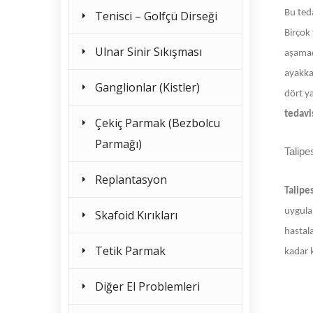
Bu ted
Tenisci – Golfçü Dirseği
Birçok 
Ulnar Sinir Sıkışması
aşamada
ayakkab
Ganglionlar (Kistler)
dört y
tedavi
Çekiç Parmak (Bezbolcu
Parmağı)
Talipe
Replantasyon
Talipe
uygula
Skafoid Kırıkları
hastala
Tetik Parmak
kadar k
Diğer El Problemleri