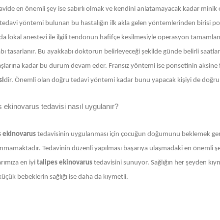
avide en önemli şey ise sabırlı olmak ve kendini anlatamayacak kadar minik ol
tedavi yöntemi bulunan bu hastalığın ilk akla gelen yöntemlerinden birisi po
 lokal anestezi ile ilgili tendonun hafifçe kesilmesiyle operasyon tamamlanır
ı tasarlanır. Bu ayakkabı doktorun belirleyeceği şekilde günde belirli saatla
aşlarına kadar bu durum devam eder. Fransız yöntemi ise ponsetinin aksine 
si
dir. Önemli olan doğru tedavi yöntemi kadar bunu yapacak kişiyi de doğru
s ekinovarus tedavisi nasıl uygulanır?
s ekinovarus
tedavisinin uygulanması için çocuğun doğumunu beklemek ger
nmamaktadır. Tedavinin düzenli yapılması başarıya ulaşmadaki en önemli ş
rımıza en iyi
talipes ekinovarus
tedavisini sunuyor. Sağlığın her şeyden kıy
üçük bebeklerin sağlığı ise daha da kıymetli.