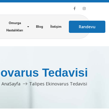
Omurga
Randevu
Blog
İletişim
Hastalıkları
novarus Tedavisi
AnaSayfa
Talipes Ekinovarus Tedavisi