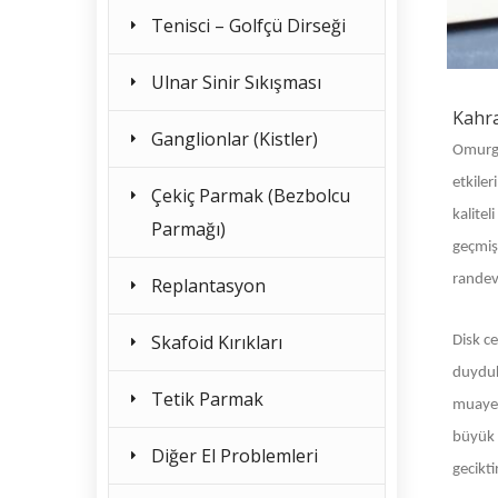
Tenisci – Golfçü Dirseği
Ulnar Sinir Sıkışması
Kahra
Ganglionlar (Kistler)
Omurga
etkiler
Çekiç Parmak (Bezbolcu
kalite
Parmağı)
geçmişt
randevu
Replantasyon
Skafoid Kırıkları
Disk ce
duydukl
Tetik Parmak
muayen
büyük 
Diğer El Problemleri
gecikt