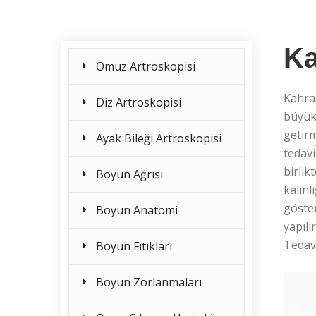
Ka
Omuz Artroskopisi
Kahram
Diz Artroskopisi
büyük 
getirm
Ayak Bileği Artroskopisi
tedavi
birlik
Boyun Ağrısı
kalınl
göster
Boyun Anatomi
yapıl
Tedav
Boyun Fıtıkları
Boyun Zorlanmaları