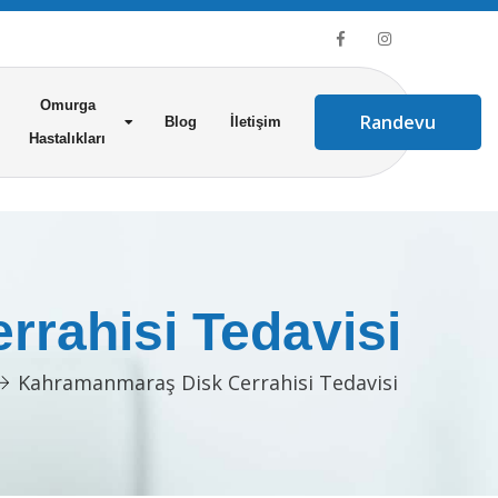
Omurga
Randevu
Blog
İletişim
Hastalıkları
rahisi Tedavisi
Kahramanmaraş Disk Cerrahisi Tedavisi