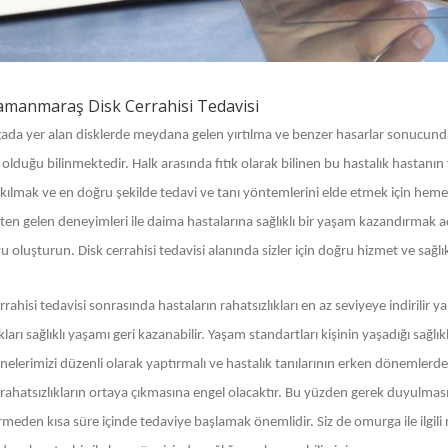
manmaraş Disk Cerrahisi Tedavisi
da yer alan disklerde meydana gelen yırtılma ve benzer hasarlar sonucunda
i olduğu bilinmektedir. Halk arasında fıtık olarak bilinen bu hastalık hasta
li kılmak ve en doğru şekilde tedavi ve tanı yöntemlerini elde etmek için hem
en gelen deneyimleri ile daima hastalarına sağlıklı bir yaşam kazandırmak ad
 oluşturun. Disk cerrahisi tedavisi alanında sizler için doğru hizmet ve sağl
rrahisi tedavisi sonrasında hastaların rahatsızlıkları en az seviyeye indirilir y
arı sağlıklı yaşamı geri kazanabilir. Yaşam standartları kişinin yaşadığı sağlıkl
elerimizi düzenli olarak yaptırmalı ve hastalık tanılarının erken dönemlerde 
rahatsızlıkların ortaya çıkmasına engel olacaktır. Bu yüzden gerek duyulması 
irmeden kısa süre içinde tedaviye başlamak önemlidir. Siz de omurga ile ilgil