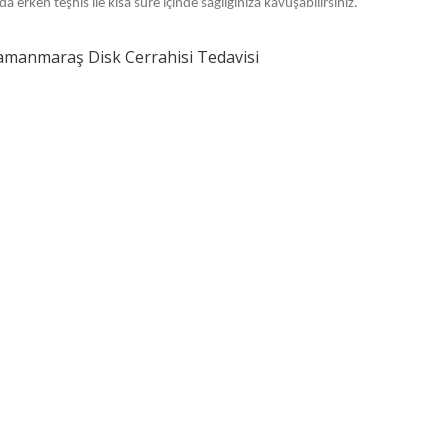
 erken teşhis ile kısa süre içinde sağlığınıza kavuşabilirsiniz.
manmaraş Disk Cerrahisi Tedavisi