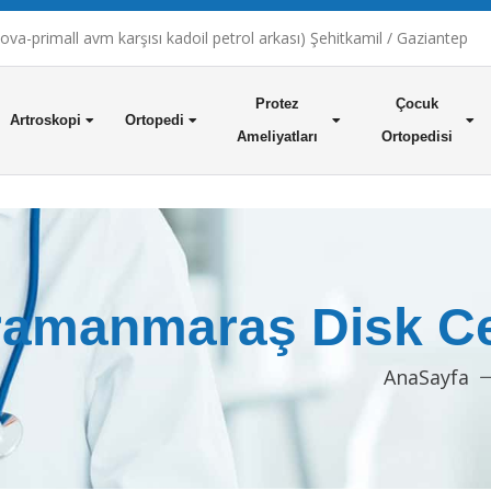
a-primall avm karşısı kadoil petrol arkası) Şehitkamil / Gaziantep
Protez
Çocuk
Artroskopi
Ortopedi
Ameliyatları
Ortopedisi
amanmaraş Disk Cer
AnaSayfa