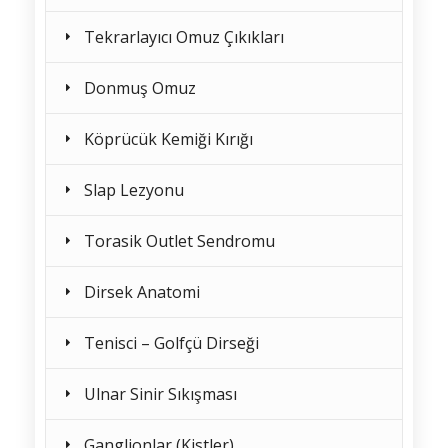
Tekrarlayıcı Omuz Çıkıkları
Donmuş Omuz
Köprücük Kemiği Kırığı
Slap Lezyonu
Torasik Outlet Sendromu
Dirsek Anatomi
Tenisci – Golfçü Dirseği
Ulnar Sinir Sıkışması
Ganglionlar (Kistler)