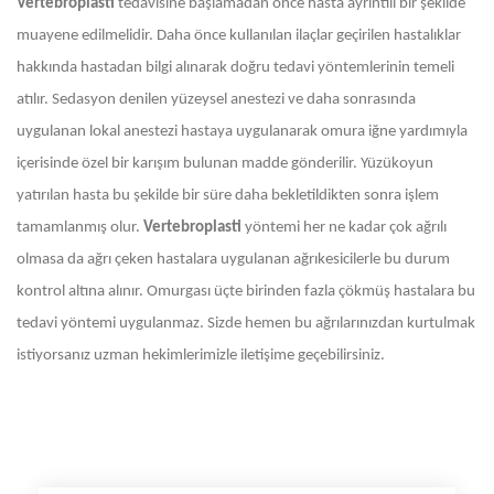
Vertebroplasti
tedavisine başlamadan önce hasta ayrıntılı bir şekilde
muayene edilmelidir. Daha önce kullanılan ilaçlar geçirilen hastalıklar
hakkında hastadan bilgi alınarak doğru tedavi yöntemlerinin temeli
atılır. Sedasyon denilen yüzeysel anestezi ve daha sonrasında
uygulanan lokal anestezi hastaya uygulanarak omura iğne yardımıyla
içerisinde özel bir karışım bulunan madde gönderilir. Yüzükoyun
yatırılan hasta bu şekilde bir süre daha bekletildikten sonra işlem
tamamlanmış olur.
Vertebroplasti
yöntemi her ne kadar çok ağrılı
olmasa da ağrı çeken hastalara uygulanan ağrıkesicilerle bu durum
kontrol altına alınır. Omurgası üçte birinden fazla çökmüş hastalara bu
tedavi yöntemi uygulanmaz. Sizde hemen bu ağrılarınızdan kurtulmak
istiyorsanız uzman hekimlerimizle iletişime geçebilirsiniz.