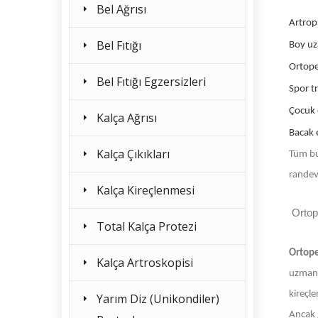
Bel Ağrısı
Artrop
Bel Fıtığı
Boy u
Ortope
Bel Fıtığı Egzersizleri
Spor t
Çocuk 
Kalça Ağrısı
Bacak e
Kalça Çıkıkları
Tüm bu
randev
Kalça Kireçlenmesi
Ortop
Total Kalça Protezi
Ortop
Kalça Artroskopisi
uzmanla
kireçle
Yarım Diz (Unikondiler)
Ancak g