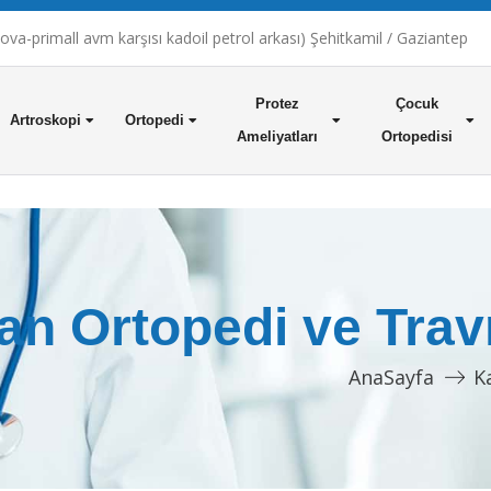
a-primall avm karşısı kadoil petrol arkası) Şehitkamil / Gaziantep
Protez
Çocuk
Artroskopi
Ortopedi
Ameliyatları
Ortopedisi
n Ortopedi ve Trav
AnaSayfa
K