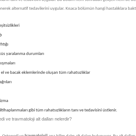
ilenerek alternatif tedavilerini uygular. Kısaca bölümün hangi hastalıklara bak
şitsizlikleri
ğı
ıtığı
üs yaralanma durumları
ıkışmaları
 el ve bacak eklemlerinde oluşan tüm rahatsızlıklar
ğrıları
izma
ltihaplanmaları gibi tüm rahatsızlıkların tanı ve tedavisini üstlenir.
di ve travmatoloji alt dalları nelerdir?