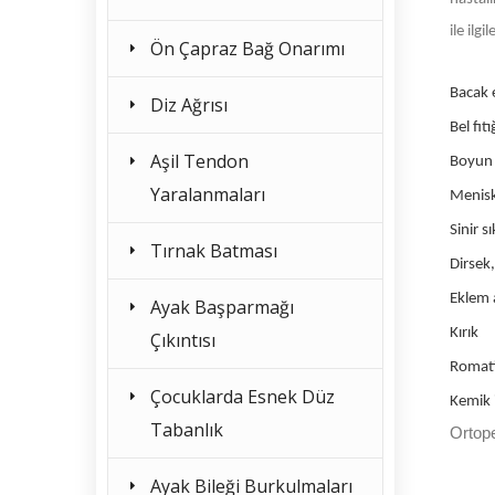
ile ilg
Ön Çapraz Bağ Onarımı
Bacak e
Diz Ağrısı
Bel fıtı
Aşil Tendon
Boyun f
Yaralanmaları
Menisk
Sinir s
Tırnak Batması
Dirsek,
Eklem a
Ayak Başparmağı
Kırık
Çıkıntısı
Romat
Çocuklarda Esnek Düz
Kemik i
Tabanlık
Ortope
Ayak Bileği Burkulmaları