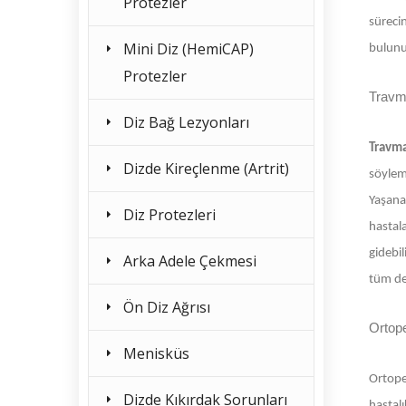
Protezler
sürecin
Mini Diz (HemiCAP)
bulunu
Protezler
Travma
Diz Bağ Lezyonları
Travma
Dizde Kireçlenme (Artrit)
söyleme
Yaşanan
Diz Protezleri
hastal
gidebil
Arka Adele Çekmesi
tüm det
Ön Diz Ağrısı
Ortope
Menisküs
Ortope
Dizde Kıkırdak Sorunları
hastalı