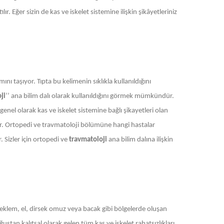
r. Eğer sizin de kas ve iskelet sistemine ilişkin şikâyetleriniz
ını taşıyor. Tıpta bu kelimenin sıklıkla kullanıldığını
ji
’’ ana bilim dalı olarak kullanıldığını görmek mümkündür.
enel olarak kas ve iskelet sistemine bağlı şikayetleri olan
der. Ortopedi ve travmatoloji bölümüne hangi hastalar
. Sizler için ortopedi ve
travmatoloji
ana bilim dalına ilişkin
ı, eklem, el, dirsek omuz veya bacak gibi bölgelerde oluşan
tan kalıtsal olarak gelen tüm kas ve iskelet rahatsızlıkları