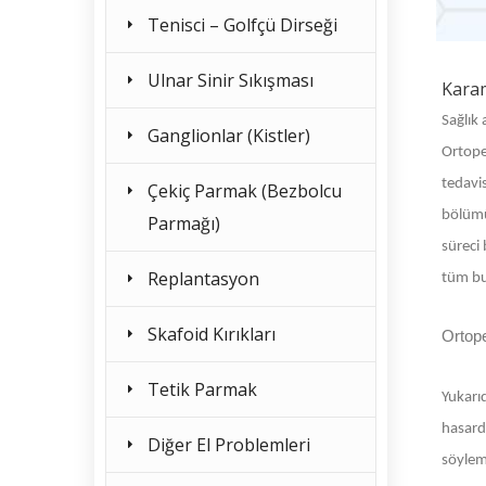
Tenisci – Golfçü Dirseği
Ulnar Sinir Sıkışması
Kara
Sağlık 
Ganglionlar (Kistler)
Ortoped
tedavis
Çekiç Parmak (Bezbolcu
bölümü
Parmağı)
süreci 
Replantasyon
tüm bu 
Skafoid Kırıkları
Ortop
Tetik Parmak
Yukarıd
hasard
Diğer El Problemleri
söylem