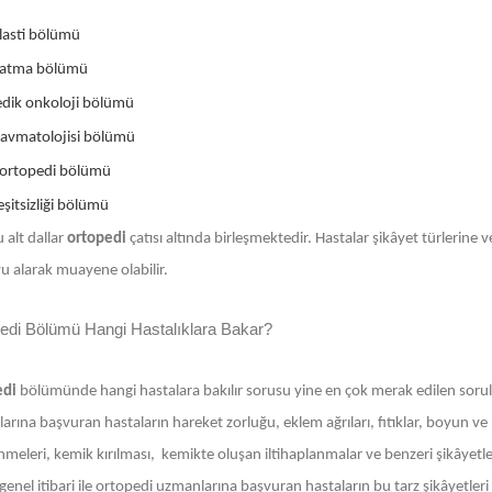
lasti bölümü
zatma bölümü
dik onkoloji bölümü
ravmatolojisi bölümü
ortopedi bölümü
şitsizliği bölümü
 alt dallar
ortopedi
çatısı altında birleşmektedir. Hastalar şikâyet türlerine
u alarak muayene olabilir.
edi Bölümü Hangi Hastalıklara Bakar?
edi
bölümünde hangi hastalara bakılır sorusu yine en çok merak edilen sorula
rına başvuran hastaların hareket zorluğu, eklem ağrıları, fıtıklar, boyun ve
nmeleri, kemik kırılması, kemikte oluşan iltihaplanmalar ve benzeri şikâyetleri
enel itibari ile ortopedi uzmanlarına başvuran hastaların bu tarz şikâyetleri 