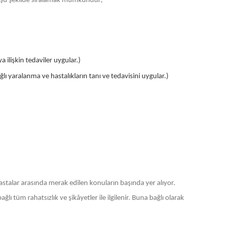
arı şu şekilde sıralamak mümkündür;
a ilişkin tedaviler uygular.)
ı yaralanma ve hastalıkların tanı ve tedavisini uygular.)
astalar arasında merak edilen konuların başında yer alıyor.
lı tüm rahatsızlık ve şikâyetler ile ilgilenir. Buna bağlı olarak