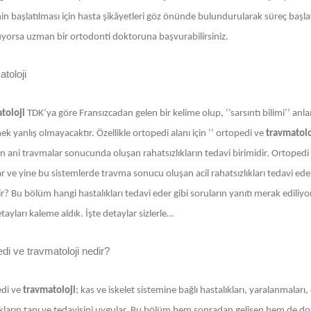
in başlatılması için hasta şikâyetleri göz önünde bulundurularak süreç başlatılı
yorsa uzman bir ortodonti doktoruna başvurabilirsiniz.
toloji
toloji
TDK’ya göre Fransızcadan gelen bir kelime olup, ‘’sarsıntı bilimi’’ anlam
k yanlış olmayacaktır. Özellikle ortopedi alanı için ‘’ ortopedi ve
travmatolo
 ani travmalar sonucunda oluşan rahatsızlıkların tedavi birimidir. Ortopedi g
ar ve yine bu sistemlerde travma sonucu oluşan acil rahatsızlıkları tedavi e
ir? Bu bölüm hangi hastalıkları tedavi eder gibi soruların yanıtı merak ediliyor
ayları kaleme aldık. İşte detaylar sizlerle…
di ve travmatoloji nedir?
di ve
travmatoloji
; kas ve iskelet sistemine bağlı hastalıkları, yaralanmalar
kların tanı ve tedavisini uygular. Bu bölüm hem sonradan gelişen hem de doğuş