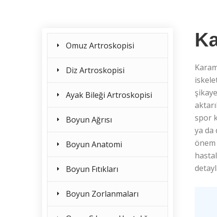
Ka
Omuz Artroskopisi
Karam
Diz Artroskopisi
iskele
şikaye
Ayak Bileği Artroskopisi
aktarı
spor k
Boyun Ağrısı
ya da
önem t
Boyun Anatomi
hastal
detayl
Boyun Fıtıkları
Boyun Zorlanmaları