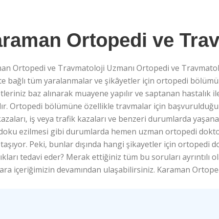
raman Ortopedi ve Trav
an Ortopedi ve Travmatoloji Uzmanı Ortopedi ve Travmatolo
te bağlı tüm yaralanmalar ve şikâyetler için ortopedi bölü
tleriniz baz alınarak muayene yapılır ve saptanan hastalık il
lır. Ortopedi bölümüne özellikle travmalar için başvurulduğ
azaları, iş veya trafik kazaları ve benzeri durumlarda yaşana
 doku ezilmesi gibi durumlarda hemen uzman ortopedi doktor
aşıyor. Peki, bunlar dışında hangi şikayetler için ortoped
ıkları tedavi eder? Merak ettiğiniz tüm bu soruları ayrıntılı ol
ara içeriğimizin devamından ulaşabilirsiniz. Karaman Ortop