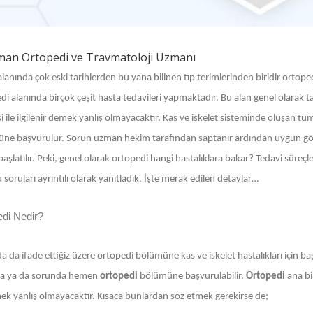
man Ortopedi ve Travmatoloji Uzmanı
alanında çok eski tarihlerden bu yana bilinen tıp terimlerinden biridir ortope
i alanında birçok çeşit hasta tedavileri yapmaktadır. Bu alan genel olarak ta
i ile ilgilenir demek yanlış olmayacaktır. Kas ve iskelet sisteminde oluşan tüm h
ne başvurulur. Sorun uzman hekim tarafından saptanır ardından uygun görül
başlatılır. Peki, genel olarak ortopedi hangi hastalıklara bakar? Tedavi süreçle
soruları ayrıntılı olarak yanıtladık. İşte merak edilen detaylar…
edi Nedir?
a da ifade ettiğiz üzere ortopedi bölümüne kas ve iskelet hastalıkları için 
a ya da sorunda hemen
ortopedi
bölümüne başvurulabilir.
Ortopedi
ana bi
ek yanlış olmayacaktır. Kısaca bunlardan söz etmek gerekirse de;