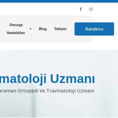
Omurga
Randevu
Blog
İletişim
Hastalıkları
matoloji Uzmanı
araman Ortopedi Ve Travmatoloji Uzmanı