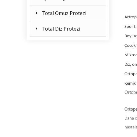
Total Omuz Protezi
Artropl
Spor tr
Total Diz Protezi
Boy uza
Çocuk 
Mikroc
Diz, om
Ortope
Kemik i
Ortop
Ortope
Daha ön
hastala