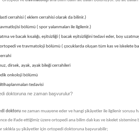
Ortopedi ve
travmatoloji
ana bilim dalın alt daları bulunuyor. Bu alt dall
asti cerrahisi ( eklem cerrahisi olarak da bilinir.)
avmatlojisi bölümü ( spor yalanmaları ile ilgilenir.)
tma ve bacak kısalığı, eşitsizliği ( bacak eşitsizliğini tedavi eder, boy uzatmay
ortopedi ve travmatoloji bölümü ( çocuklarda oluşan tüm kas ve iskelete bağl
errahi
uz, dirsek, ayak, ayak bileği cerrahileri
dik onkoloji bölümü
ltihaplanmaları tedavisi
edi doktoruna ne zaman başvurulur?
di doktoru
ne zaman muayene eder ve hangi şikâyetler ile ilgilenir sorusu h
ce de ifade ettiğimiz üzere ortopedi ana bilim dalı kas ve iskelet sistemine bağ
r sıklıkla şu şikâyetler için ortopedi doktoruna başvurabilir;