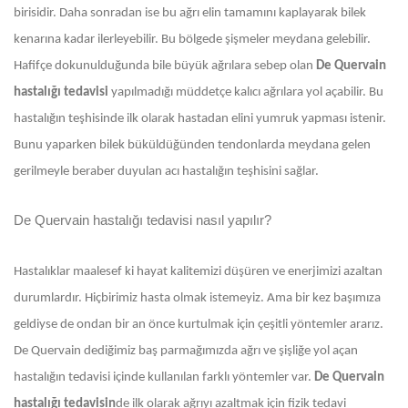
birisidir. Daha sonradan ise bu ağrı elin tamamını kaplayarak bilek
kenarına kadar ilerleyebilir. Bu bölgede şişmeler meydana gelebilir.
Hafifçe dokunulduğunda bile büyük ağrılara sebep olan
De Quervain
hastalığı tedavisi
yapılmadığı müddetçe kalıcı ağrılara yol açabilir. Bu
hastalığın teşhisinde ilk olarak hastadan elini yumruk yapması istenir.
Bunu yaparken bilek büküldüğünden tendonlarda meydana gelen
gerilmeyle beraber duyulan acı hastalığın teşhisini sağlar.
De Quervain hastalığı tedavisi nasıl yapılır?
Hastalıklar maalesef ki hayat kalitemizi düşüren ve enerjimizi azaltan
durumlardır. Hiçbirimiz hasta olmak istemeyiz. Ama bir kez başımıza
geldiyse de ondan bir an önce kurtulmak için çeşitli yöntemler ararız.
De Quervain dediğimiz baş parmağımızda ağrı ve şişliğe yol açan
hastalığın tedavisi içinde kullanılan farklı yöntemler var.
De Quervain
hastalığı tedavisin
de ilk olarak ağrıyı azaltmak için fizik tedavi